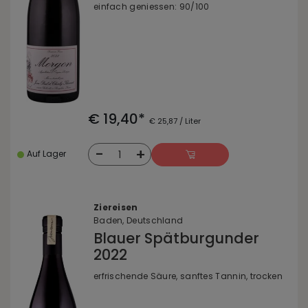
einfach geniessen: 90/100
€ 19,40*
€ 25,87 / Liter
-
+
1
Auf Lager
Ziereisen
Baden, Deutschland
Blauer Spätburgunder
2022
erfrischende Säure, sanftes Tannin, trocken