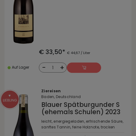
€ 33,50*
€ 44,67 / Liter
-
+
1
Auf Lager
Ziereisen
Baden, Deutschland
Blauer Spätburgunder S
(ehemals Schulen) 2023
leicht, energiegeladen, erfrischende Säure,
sanftes Tannin, feine Holznote, trocken