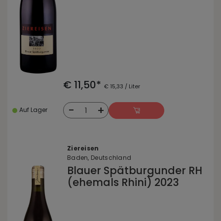
€ 11,50*
€ 15,33 / Liter
-
+
1
Auf Lager
Ziereisen
Baden, Deutschland
Blauer Spätburgunder RH
(ehemals Rhini) 2023