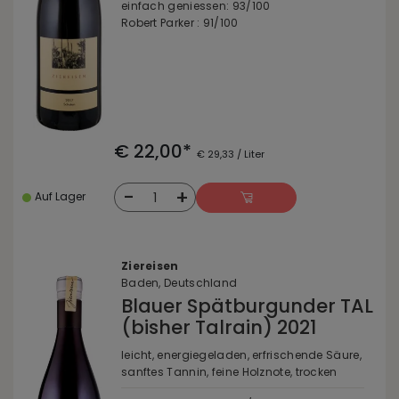
einfach geniessen: 93/100
Robert Parker : 91/100
€ 22,00*
€ 29,33 / Liter
-
+
1
Auf Lager
Ziereisen
Baden, Deutschland
Blauer Spätburgunder TAL
(bisher Talrain) 2021
leicht, energiegeladen, erfrischende Säure,
sanftes Tannin, feine Holznote, trocken