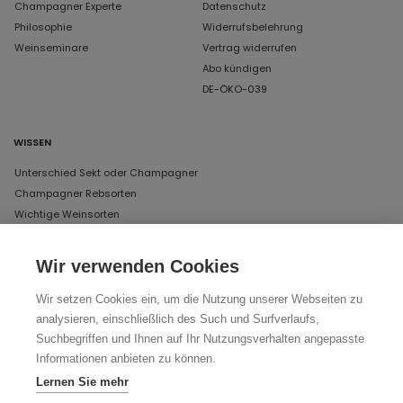
Champagner Experte
Datenschutz
Philosophie
Widerrufsbelehrung
Weinseminare
Vertrag widerrufen
Abo kündigen
DE-ÖKO-039
WISSEN
Unterschied Sekt oder Champagner
Champagner Rebsorten
Wichtige Weinsorten
Wir verwenden Cookies
UNSERE ÖFFNUNGSZEITEN IN MÜNCHEN
Wir setzen Cookies ein, um die Nutzung unserer Webseiten zu
DAS LAGER
analysieren, einschließlich des Such und Surfverlaufs,
Schertlinstraße 17, 81379 München
Suchbegriffen und Ihnen auf Ihr Nutzungsverhalten angepasste
Donnerstag und Freitag von 12 bis 18 Uhr
Informationen anbieten zu können.
Lernen Sie mehr
Ihr Weg zu uns