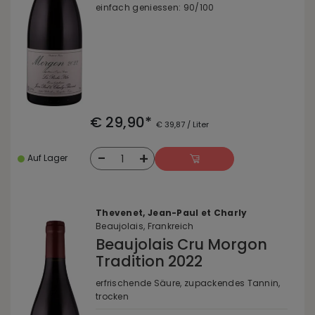
einfach geniessen: 90/100
€ 29,90*
€ 39,87 / Liter
-
+
1
Auf Lager
Thevenet, Jean-Paul et Charly
Beaujolais, Frankreich
Beaujolais Cru Morgon
Tradition 2022
erfrischende Säure, zupackendes Tannin,
trocken