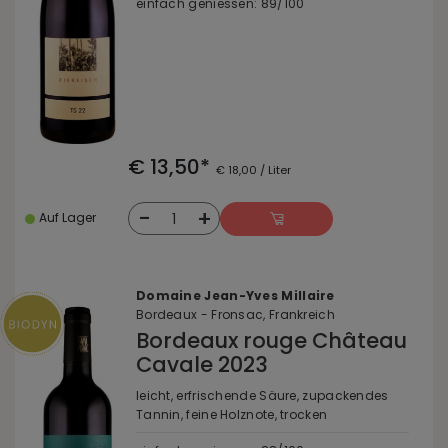
einfach geniessen: 89/100
€ 13,50*
€ 18,00 / Liter
-
+
1
Auf Lager
Domaine Jean-Yves Millaire
Bordeaux - Fronsac, Frankreich
Bordeaux rouge Château
Cavale 2023
leicht, erfrischende Säure, zupackendes
Tannin, feine Holznote, trocken