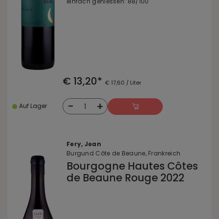
einfach geniessen: 88/100
€ 13,20*
€ 17,60 / Liter
-
+
1
Auf Lager
Fery, Jean
Burgund Côte de Beaune, Frankreich
Bourgogne Hautes Côtes
de Beaune Rouge 2022