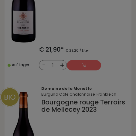
€ 21,90*
€ 29,20 / Liter
-
+
1
Auf Lager
Domaine de la Monette
Burgund Côte Chalonnaise, Frankreich
Bourgogne rouge Terroirs
de Mellecey 2023