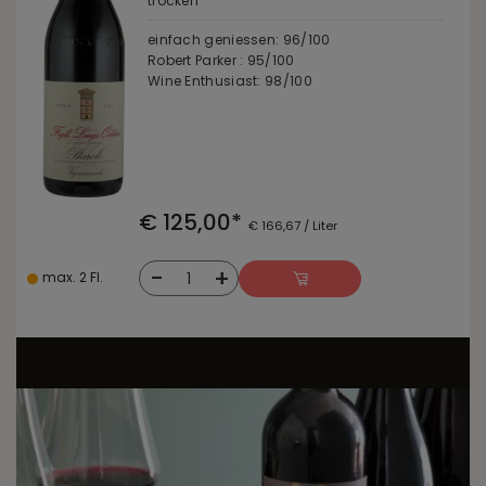
trocken
einfach geniessen: 96/100
Robert Parker : 95/100
Wine Enthusiast: 98/100
€ 125,00*
€ 166,67 / Liter
-
+
1
max. 2 Fl.