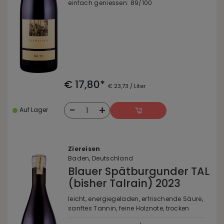
einfach geniessen: 89/100
€ 17,80*
€ 23,73 / Liter
-
+
1
Auf Lager
Ziereisen
Baden, Deutschland
Blauer Spätburgunder TAL
(bisher Talrain) 2023
leicht, energiegeladen, erfrischende Säure,
sanftes Tannin, feine Holznote, trocken