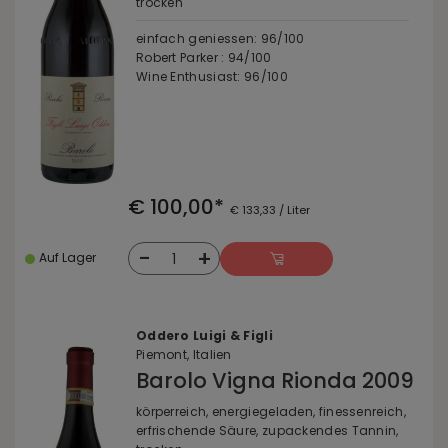
trocken
einfach geniessen: 96/100
Robert Parker : 94/100
Wine Enthusiast: 96/100
€ 100,00*
€ 133,33 / Liter
-
+
1
Auf Lager
Oddero Luigi & Figli
Piemont, Italien
Barolo Vigna Rionda 2009
körperreich, energiegeladen, finessenreich,
erfrischende Säure, zupackendes Tannin,