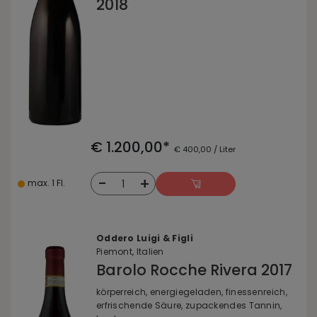
2018
€ 1.200,00*
€ 400,00 / Liter
-
+
1
max. 1 Fl.
Oddero Luigi & Figli
Piemont, Italien
Barolo Rocche Rivera 2017
körperreich, energiegeladen, finessenreich,
erfrischende Säure, zupackendes Tannin,