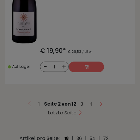
€ 19,90*
€ 26,53 / Liter
-
+
1
Auf Lager
1
Seite 2 von 12
3
4
Letzte Seite
Artikel pro Seite:
|
|
|
18
36
54
72