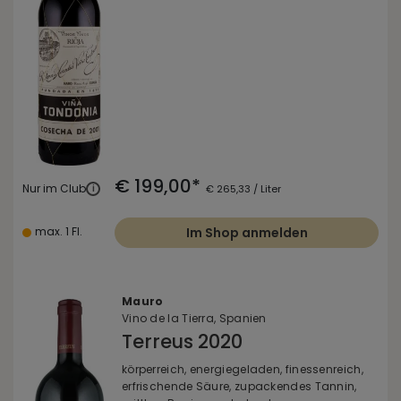
€ 199,00*
Nur im Club
i
€ 265,33 / Liter
max. 1 Fl.
Im Shop anmelden
Mauro
Vino de la Tierra, Spanien
Terreus 2020
körperreich, energiegeladen, finessenreich,
erfrischende Säure, zupackendes Tannin,