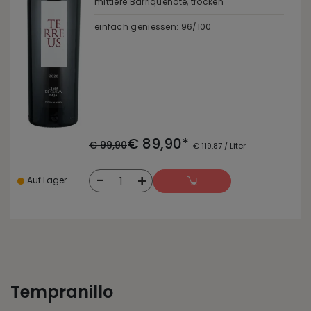
mittlere Barriquenote, trocken
einfach geniessen: 96/100
€ 89,90*
€ 99,90
€ 119,87 / Liter
-
+
1
Auf Lager
Tempranillo