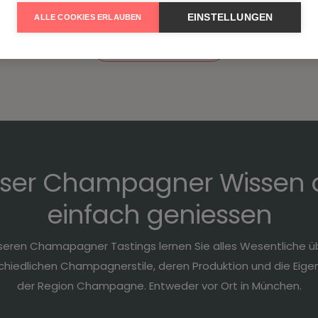
EINSTELLUNGEN
ALLE COOKIES ERLAUBEN
Alle anzeigen
ser Champagner Wissen 
einfach geniessen
seren Chamapagner Tastings lernen Sie alles Wesentliche ü
chiedlichen Champagnerstile, deren Produktion und die Eige
der Region Champagne. Entweder vor Ort in München.