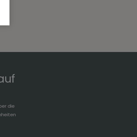
auf
ber die
nheiten