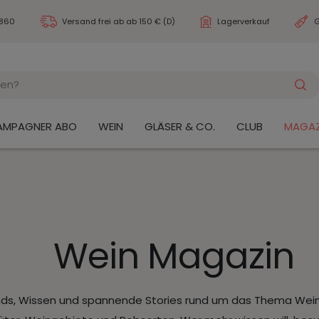
3860
Versand frei ab
ab 150 € (D)
Lagerverkauf
G
AMPAGNER ABO
WEIN
GLÄSER & CO.
CLUB
MAGAZ
Wein Magazin
nds, Wissen und spannende Stories rund um das Thema Wein.