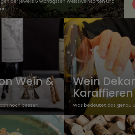
ungen der jeweils 6 wichtigsten Weissweinsorten und
en.
on Wein &
Wein Dekan
Karaffieren
fach noch besser!
Was bedeutet das genau un