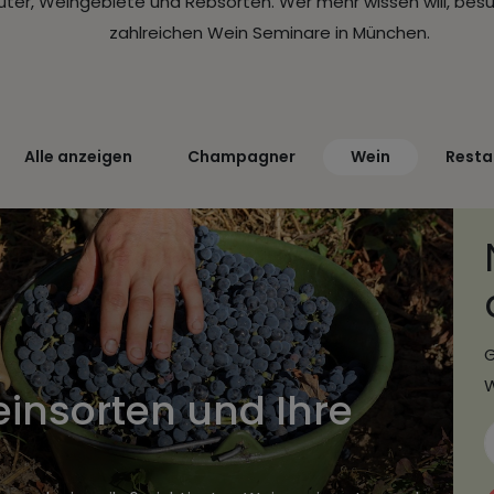
üter, Weingebiete und Rebsorten. Wer mehr wissen will, bes
zahlreichen Wein Seminare in München.
Alle anzeigen
Champagner
Wein
Resta
G
W
einsorten und Ihre