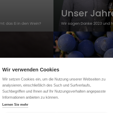
Unser Jahr
mt das Ei in den Wein?
Wir sagen Danke 2023 und h
Wir verwenden Cookies
Wir setzen Cookies ein, um die Nutzung unserer Webseiten zu
Diese Rotwe
analysieren, einschließlich des Such und Surfverlaufs,
Sie kennen
Suchbegriffen und Ihnen auf Ihr Nutzungsverhalten angepasste
Informationen anbieten zu können.
Wir stellen Ihnen hier die w
Lernen Sie mehr