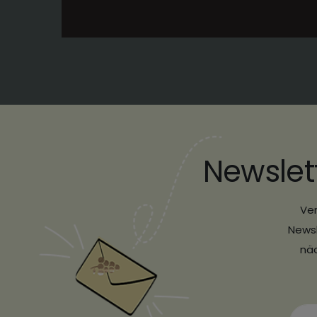
Newslet
Ver
Newsl
näc