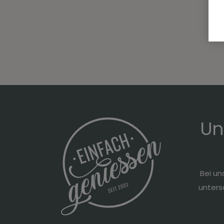
Un
Bei un
unters