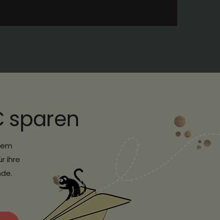
€ sparen
erem
r ihre
nde.