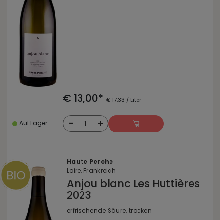
€ 13,00*
€ 17,33 / Liter
-
+
1
Auf Lager
Haute Perche
Loire, Frankreich
Anjou blanc Les Huttières
2023
erfrischende Säure, trocken