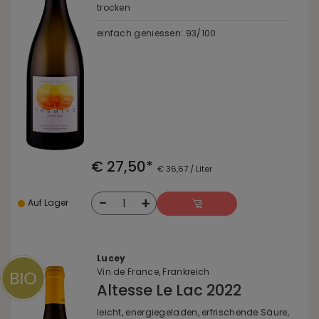
trocken
einfach geniessen: 93/100
€ 27,50*
€ 36,67 / Liter
-
+
1
Auf Lager
Lucey
Vin de France, Frankreich
Altesse Le Lac 2022
leicht, energiegeladen, erfrischende Säure,