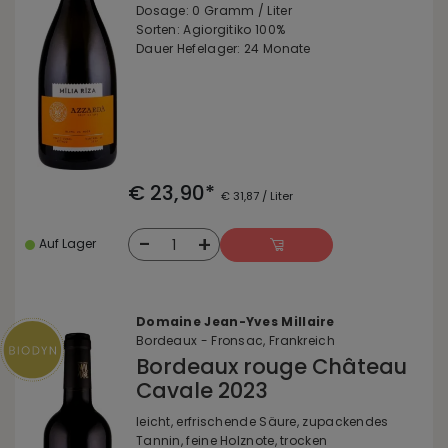
Dosage: 0 Gramm / Liter
Sorten: Agiorgitiko 100%
Dauer Hefelager: 24 Monate
€ 23,90*
€ 31,87 / Liter
-
+
1
Auf Lager
Domaine Jean-Yves Millaire
Bordeaux - Fronsac, Frankreich
Bordeaux rouge Château
Cavale 2023
leicht, erfrischende Säure, zupackendes
Tannin, feine Holznote, trocken