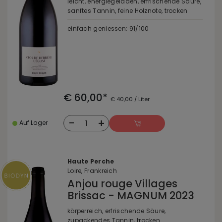
leicht, energiegeladen, erfrischende Säure,
sanftes Tannin, feine Holznote, trocken
einfach geniessen: 91/100
€ 60,00*
€ 40,00 / Liter
-
+
1
Auf Lager
Haute Perche
Loire, Frankreich
Anjou rouge Villages
Brissac - MAGNUM 2023
körperreich, erfrischende Säure,
zupackendes Tannin, trocken