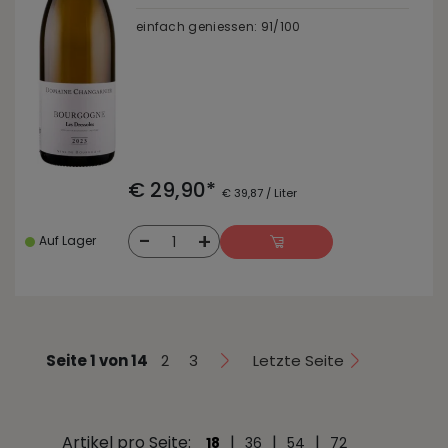
einfach geniessen: 91/100
€ 29,90*
€ 39,87 / Liter
-
+
1
Auf Lager
Seite 1 von 14
2
3
Letzte Seite
Artikel pro Seite:
|
|
|
18
36
54
72