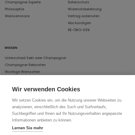
Champagner Experte
Datenschutz
Philosophie
Widerrufsbelehrung
Weinseminare
Vertrag widerrufen
Abo kündigen
DE-ÖKO-039
WISSEN
Unterschied Sekt oder Champagner
Champagner Rebsorten
Wichtige Weinsorten
Wir verwenden Cookies
UNSERE ÖFFNUNGSZEITEN IN MÜNCHEN
Wir setzen Cookies ein, um die Nutzung unserer Webseiten zu
DAS LAGER
analysieren, einschließlich des Such und Surfverlaufs,
Schertlinstraße 17, 81379 München
Suchbegriffen und Ihnen auf Ihr Nutzungsverhalten angepasste
Donnerstag und Freitag von 12 bis 18 Uhr
Informationen anbieten zu können.
Lernen Sie mehr
Ihr Weg zu uns