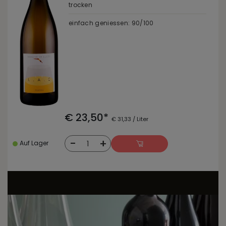
trocken
einfach geniessen: 90/100
€ 23,50*
€ 31,33 / Liter
-
+
1
Auf Lager