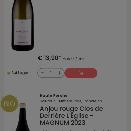
€ 13,90*
€ 18,53 / Liter
-
+
1
Auf Lager
Haute Perche
Saumur - Mittlere Loire, Frankreich
Anjou rouge Clos de
Derrière L'Église -
MAGNUM 2023