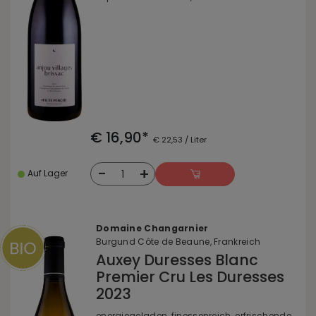
€ 16,90*
€ 22,53 / Liter
-
+
1
Auf Lager
Domaine Changarnier
Burgund Côte de Beaune, Frankreich
Auxey Duresses Blanc
Premier Cru Les Duresses
2023
energiegeladen, finessenreich, erfrischende