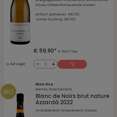
Säure, mittlere Barriquenote, trocken
einfach geniessen: 94/100
James Suckling: 95/100
€ 59,90*
€ 79,87 / Liter
-
+
1
Auf Lager
Milia Riza
Nemea, Griechenland
Blanc de Noirs brut nature
Azzardà 2022
charakterreich, finessenreich, trocken