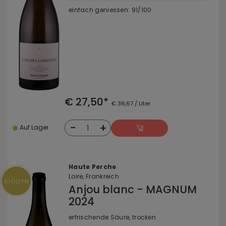
einfach geniessen: 91/100
€ 27,50*
€ 36,67 / Liter
-
+
1
Auf Lager
Haute Perche
Loire, Frankreich
Anjou blanc - MAGNUM
2024
erfrischende Säure, trocken