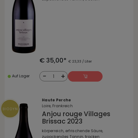
€ 35,00*
€ 23,33 / Liter
-
+
1
Auf Lager
Haute Perche
Loire, Frankreich
Anjou rouge Villages
Brissac 2023
körperreich, erfrischende Säure,
zupackendes Tannin, trocken