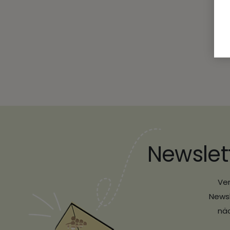
Newslet
Ver
Newsl
näc