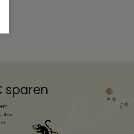
€ sparen
erem
r ihre
nde.