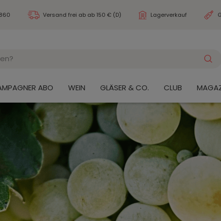
3860
Versand frei ab
ab 150 € (D)
Lagerverkauf
G
AMPAGNER ABO
WEIN
GLÄSER & CO.
CLUB
MAGAZ