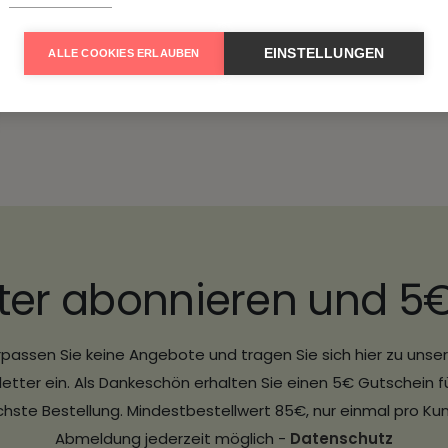
Senden
EINSTELLUNGEN
ALLE COOKIES ERLAUBEN
ter abonnieren und 5
passen Sie keine Angebote und tragen Sie sich hier zu uns
etter ein. Als Dankeschön erhalten Sie einen 5€ Gutschein fü
hste Bestellung. Mindestbestellwert 85€, nur einmal pro Ku
Abmeldung jederzeit möglich -
Datenschutz