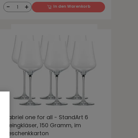
-
+
In den Warenkorb
1
Gabriel one for all - StandArt 6
Weingkläser, 150 Gramm, im
Geschenkkarton