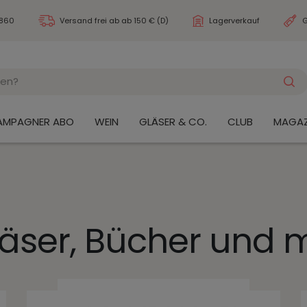
3860
Versand frei ab
ab 150 € (D)
Lagerverkauf
G
AMPAGNER ABO
WEIN
GLÄSER & CO.
CLUB
MAGAZ
äser, Bücher und 