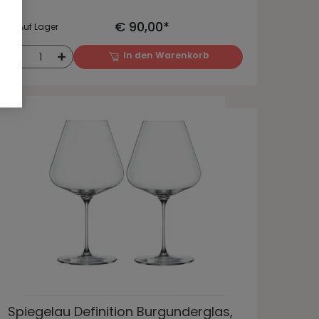
€ 90,00*
Auf Lager
-
+
In den Warenkorb
1
Spiegelau Definition Burgunderglas,