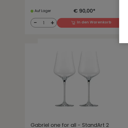
€ 90,00*
Auf Lager
-
+
In den Warenkorb
1
Gabriel one for all - StandArt 2