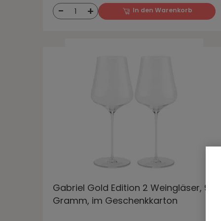
-
+
In den Warenkorb
1
Gabriel Gold Edition 2 Weingläser, 90
Gramm, im Geschenkkarton