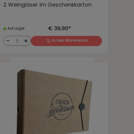
2 Weingläser im Geschenkkarton
€ 39,90*
Auf Lager
-
+
In den Warenkorb
1