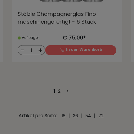
Stölzle Champagnerglas Fino
maschinengefertigt - 6 Stück
€ 75,00*
Auf Lager
-
+
In den Warenkorb
1
1
2
>
Artikel pro Seite:
|
|
|
18
36
54
72