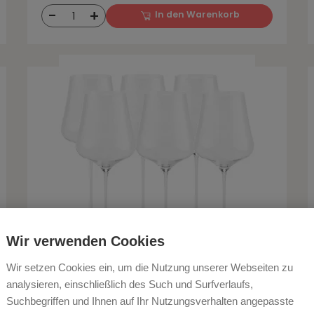
-
+
In den Warenkorb
1
Wir verwenden Cookies
Gabriel Gold Edition 6 Weingläser, 90
Wir setzen Cookies ein, um die Nutzung unserer Webseiten zu
Gramm, im Geschenkkarton
analysieren, einschließlich des Such und Surfverlaufs,
Suchbegriffen und Ihnen auf Ihr Nutzungsverhalten angepasste