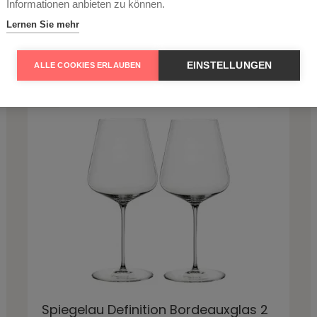
Informationen anbieten zu können.
€ 270,00*
Lernen Sie mehr
Auf Lager
-
+
In den Warenkorb
1
EINSTELLUNGEN
ALLE COOKIES ERLAUBEN
Spiegelau Definition Bordeauxglas 2