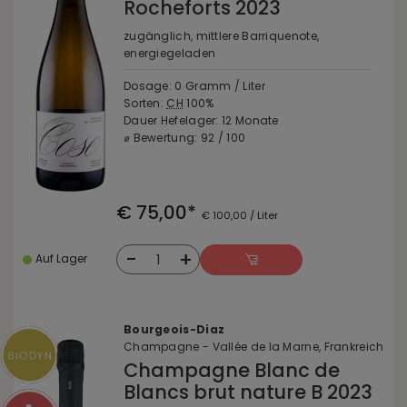
Rocheforts 2023
zugänglich, mittlere Barriquenote,
energiegeladen
Dosage: 0 Gramm / Liter
Sorten:
CH
100%
Dauer Hefelager: 12 Monate
⌀ Bewertung: 92 / 100
€ 75,00*
€ 100,00 / Liter
-
+
1
Auf Lager
Bourgeois-Diaz
Champagne - Vallée de la Marne, Frankreich
Champagne Blanc de
Blancs brut nature B 2023