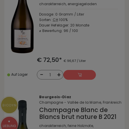
charakterreich, energiegeladen
Dosage: 0 Gramm / Liter
Sorten:
CH
100%
Dauer Hefelager: 20 Monate
⌀ Bewertung: 96 / 100
€ 72,50*
€ 96,67 / Liter
-
+
1
Auf Lager
Bourgeois-Diaz
Champagne - Vallée de la Marne, Frankreich
Champagne Blanc de
Blancs brut nature B 2021
charakterreich, feine Holznote,