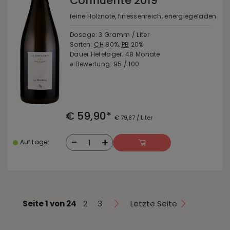
Confluente 2019
feine Holznote, finessenreich, energiegeladen
Dosage: 3 Gramm / Liter
Sorten:
CH
80%,
PB
20%
Dauer Hefelager: 48 Monate
⌀ Bewertung: 95 / 100
€ 59,90*
€ 79,87 / Liter
-
+
1
Auf Lager
Seite 1 von 24
2
3
Letzte Seite