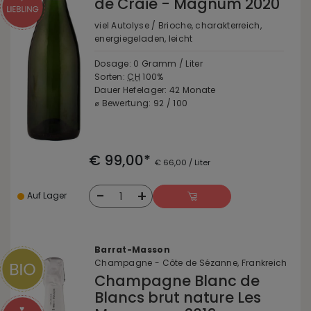
de Craie - Magnum 2020
viel Autolyse / Brioche, charakterreich,
energiegeladen, leicht
Dosage: 0 Gramm / Liter
Sorten:
CH
100%
Dauer Hefelager: 42 Monate
⌀ Bewertung: 92 / 100
€ 99,00*
€ 66,00 / Liter
-
+
1
Auf Lager
Barrat-Masson
Champagne - Côte de Sézanne, Frankreich
Champagne Blanc de
Blancs brut nature Les