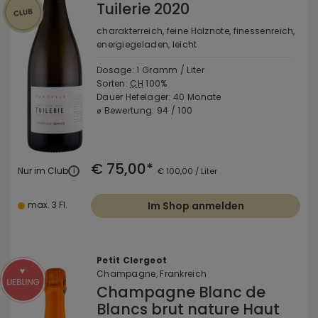
Tuilerie 2020
charakterreich, feine Holznote, finessenreich,
energiegeladen, leicht
Dosage: 1 Gramm / Liter
Sorten:
CH
100%
Dauer Hefelager: 40 Monate
⌀ Bewertung: 94 / 100
€ 75,00*
Nur im Club
i
€ 100,00 / Liter
max. 3 Fl.
Im Shop anmelden
Petit Clergeot
Champagne, Frankreich
Champagne Blanc de
Blancs brut nature Haut