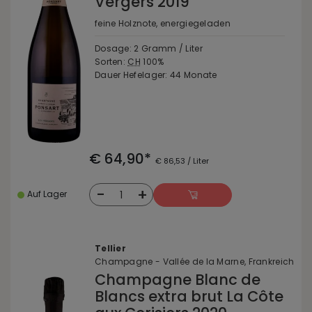
Vergers 2019
feine Holznote, energiegeladen
Dosage: 2 Gramm / Liter
Sorten:
CH
100%
Dauer Hefelager: 44 Monate
€ 64,90*
€ 86,53 / Liter
-
+
1
Auf Lager
Tellier
Champagne - Vallée de la Marne, Frankreich
Champagne Blanc de
Blancs extra brut La Côte