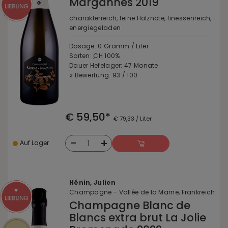
Margannes 2019
charakterreich, feine Holznote, finessenreich,
energiegeladen
Dosage: 0 Gramm / Liter
Sorten:
CH
100%
Dauer Hefelager: 47 Monate
⌀ Bewertung: 93 / 100
€ 59,50*
€ 79,33 / Liter
-
+
1
Auf Lager
Hénin, Julien
Champagne - Vallée de la Marne, Frankreich
Champagne Blanc de
Blancs extra brut La Jolie