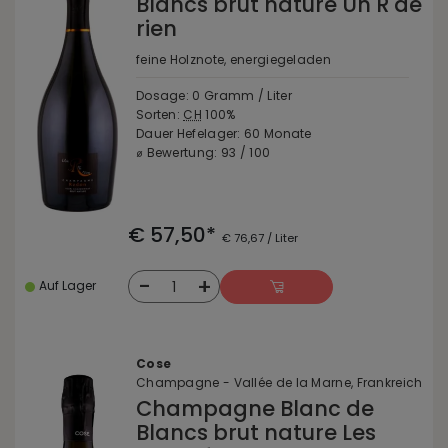
Blancs brut nature Un R de
rien
feine Holznote, energiegeladen
Dosage: 0 Gramm / Liter
Sorten:
CH
100%
Dauer Hefelager: 60 Monate
⌀ Bewertung: 93 / 100
€ 57,50*
€ 76,67 / Liter
-
+
1
Auf Lager
Cose
Champagne - Vallée de la Marne, Frankreich
Champagne Blanc de
Blancs brut nature Les