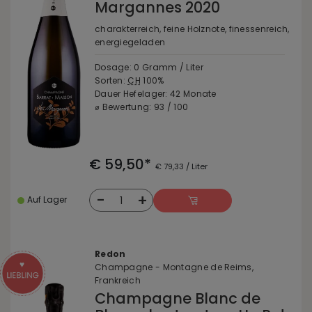
Margannes 2020
charakterreich, feine Holznote, finessenreich,
energiegeladen
Dosage: 0 Gramm / Liter
Sorten:
CH
100%
Dauer Hefelager: 42 Monate
⌀ Bewertung: 93 / 100
€ 59,50*
€ 79,33 / Liter
-
+
1
Auf Lager
Redon
Champagne - Montagne de Reims,
Frankreich
Champagne Blanc de