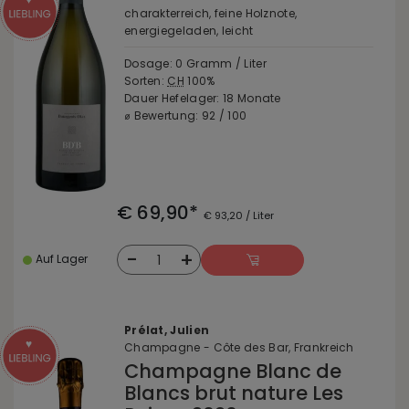
charakterreich, feine Holznote,
energiegeladen, leicht
Dosage: 0 Gramm / Liter
Sorten:
CH
100%
Dauer Hefelager: 18 Monate
⌀ Bewertung: 92 / 100
€ 69,90*
€ 93,20 / Liter
-
+
1
Auf Lager
Prélat, Julien
Champagne - Côte des Bar, Frankreich
Champagne Blanc de
Blancs brut nature Les