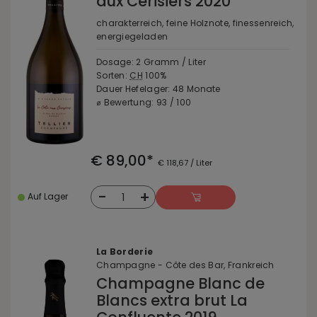
aux Cerisiers 2020
charakterreich, feine Holznote, finessenreich,
energiegeladen
Dosage: 2 Gramm / Liter
Sorten:
CH
100%
Dauer Hefelager: 48 Monate
⌀ Bewertung: 93 / 100
€ 89,00*
€ 118,67 / Liter
-
+
1
Auf Lager
La Borderie
Champagne - Côte des Bar, Frankreich
Champagne Blanc de
Blancs extra brut La