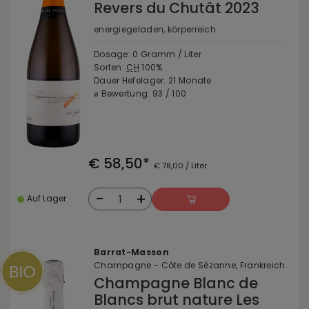
Revers du Chutât 2023
energiegeladen, körperreich
Dosage: 0 Gramm / Liter
Sorten:
CH
100%
Dauer Hefelager: 21 Monate
⌀ Bewertung: 93 / 100
€ 58,50*
€ 78,00 / Liter
-
+
1
Auf Lager
Barrat-Masson
Champagne - Côte de Sézanne, Frankreich
Champagne Blanc de
Blancs brut nature Les