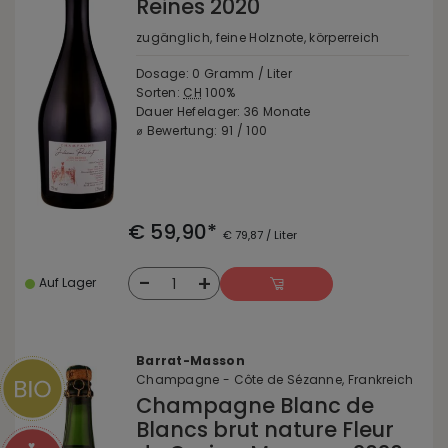
Reines 2020
zugänglich, feine Holznote, körperreich
Dosage: 0 Gramm / Liter
Sorten:
CH
100%
Dauer Hefelager: 36 Monate
⌀ Bewertung: 91 / 100
€ 59,90*
€ 79,87 / Liter
-
+
1
Auf Lager
Barrat-Masson
Champagne - Côte de Sézanne, Frankreich
Champagne Blanc de
Blancs brut nature Fleur