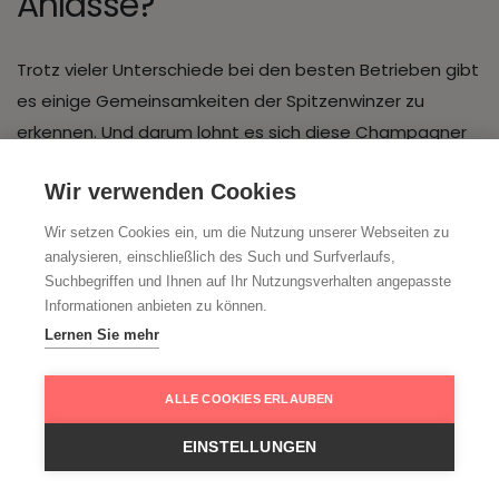
Anlässe?
Trotz vieler Unterschiede bei den besten Betrieben gibt
es einige Gemeinsamkeiten der Spitzenwinzer zu
erkennen. Und darum lohnt es sich diese Champagner
zu kaufen und zu probieren:
Wir verwenden Cookies
biologischer, biodynamischer oder wenigstens
Wir setzen Cookies ein, um die Nutzung unserer Webseiten zu
naturnaher Anbau
analysieren, einschließlich des Such und Surfverlaufs,
hoher Stellenwert der Boden- und Laubarbeit
Suchbegriffen und Ihnen auf Ihr Nutzungsverhalten angepasste
geringere Erträge im Weinberg
Informationen anbieten zu können.
Ernten zum idealen Reifezeitpunkt der Trauben
Lernen Sie mehr
(soweit logistisch möglich)
Ausbau der Grundweine zunehmend mehr in
ALLE COOKIES ERLAUBEN
Holzfässern
EINSTELLUNGEN
verwenden häufig nur eine Rebsorte (das ist
jedoch kein Qualitätskriterium)