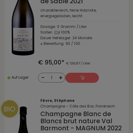
de Sable 2021
charakterreich, feine Holznote,
energiegeladen, leicht
Dosage: 0 Gramm / Liter
Sorten:
CH
100%
Dauer Hefelager: 24 Monate
⌀ Bewertung: 93 / 100
€ 95,00*
€ 126,67 / Liter
-
+
1
Auf Lager
Fèvre, Stéphane
Champagne - Côte des Bar, Frankreich
Champagne Blanc de
Blancs brut nature Val
Barmont - MAGNUM 2022