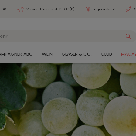
3860
Versand frei ab
ab 150 € (D)
Lagerverkauf
G
AMPAGNER ABO
WEIN
GLÄSER & CO.
CLUB
MAGAZ