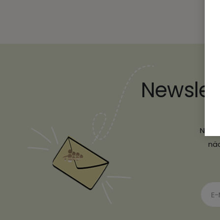
Newslet
Ver
Newsl
näc