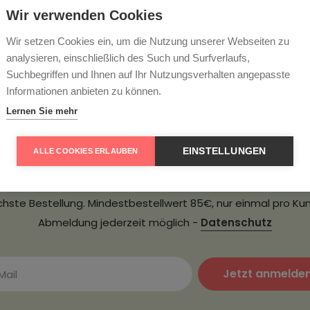
Wir verwenden Cookies
Wir setzen Cookies ein, um die Nutzung unserer Webseiten zu
analysieren, einschließlich des Such und Surfverlaufs,
Suchbegriffen und Ihnen auf Ihr Nutzungsverhalten angepasste
Informationen anbieten zu können.
Lernen Sie mehr
ter abonnieren und 5
EINSTELLUNGEN
ALLE COOKIES ERLAUBEN
passen Sie keine Angebote und tragen Sie sich hier zu uns
etter ein. Als Dankeschön erhalten Sie einen 5€ Gutschein fü
hste Bestellung. Mindestbestellwert 85€, nur einmal pro Ku
Abmeldung jederzeit möglich -
Datenschutz
Jetzt anmelde