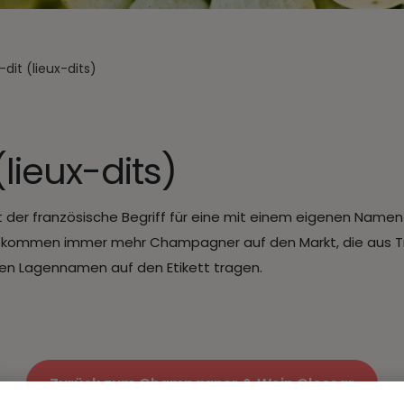
-dit (lieux-dits)
(lieux-dits)
 ist der französische Begriff für eine mit einem eigenen Name
n kommen immer mehr Champagner auf den Markt, die aus Tr
en Lagennamen auf den Etikett tragen.
Zurück zum Champagner & Wein Glossar