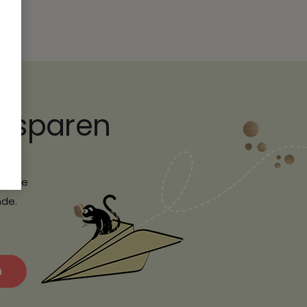
€ sparen
erem
r ihre
nde.
n