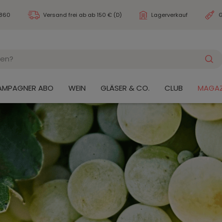
3860
Versand frei ab
ab 150 € (D)
Lagerverkauf
G
AMPAGNER ABO
WEIN
GLÄSER & CO.
CLUB
MAGAZ