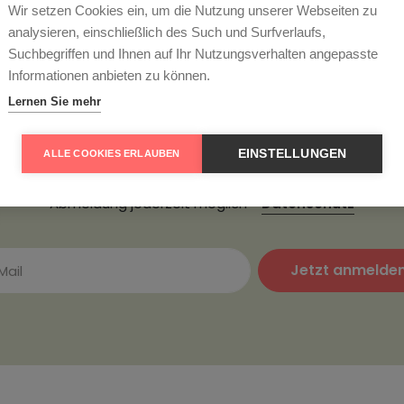
Wir setzen Cookies ein, um die Nutzung unserer Webseiten zu
analysieren, einschließlich des Such und Surfverlaufs,
Suchbegriffen und Ihnen auf Ihr Nutzungsverhalten angepasste
ter abonnieren und 5
Informationen anbieten zu können.
Lernen Sie mehr
passen Sie keine Angebote und tragen Sie sich hier zu uns
etter ein. Als Dankeschön erhalten Sie einen 5€ Gutschein fü
EINSTELLUNGEN
ALLE COOKIES ERLAUBEN
hste Bestellung. Mindestbestellwert 85€, nur einmal pro Ku
Abmeldung jederzeit möglich -
Datenschutz
Jetzt anmelde