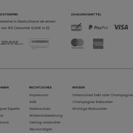
OSTENFREI
ZAHLUNGSMITTEL
tenfrei in Deutschland ab einem
von 150 (darunter 6,90€ in D)
HMEN
RECHTLICHES
WISSEN
Impressum
Unterschied Sekt oder Champagner
AGB
Champagner Rebsorten
er Experte
Datenschutz
Wichtige Weinsorten
ie
Widerrufsbelehrung
inare
Vertrag widerrufen
Abo kündigen