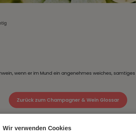
tig
mwein, wenn er im Mund ein angenehmes weiches, samtiges G
Zurück zum Champagner & Wein Glossar
Wir verwenden Cookies