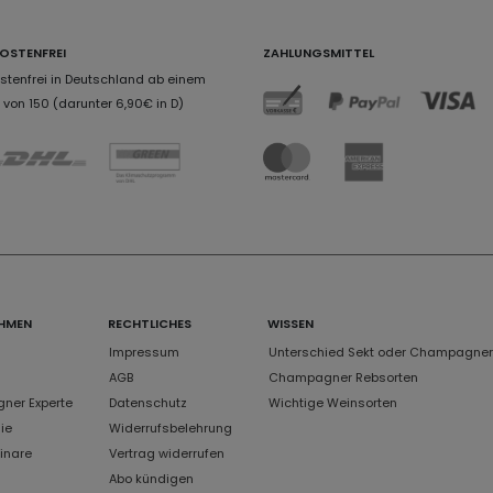
OSTENFREI
ZAHLUNGSMITTEL
tenfrei in Deutschland ab einem
von 150 (darunter 6,90€ in D)
HMEN
RECHTLICHES
WISSEN
Impressum
Unterschied Sekt oder Champagner
AGB
Champagner Rebsorten
er Experte
Datenschutz
Wichtige Weinsorten
ie
Widerrufsbelehrung
inare
Vertrag widerrufen
Abo kündigen