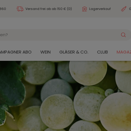
3860
Versand frei ab
ab 150 € (D)
Lagerverkauf
G
AMPAGNER ABO
WEIN
GLÄSER & CO.
CLUB
MAGAZ