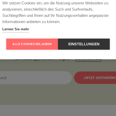
Wir setzen Cookies ein, um die Nutzung unserer Webseiten zu
analysieren, einschließlich des Such und Surfverlaufs,
Suchbegriffen und Ihnen auf Ihr Nutzungsverhalten angepasste
ter abonnieren und 5
Informationen anbieten zu können.
Lernen Sie mehr
passen Sie keine Angebote und tragen Sie sich hier zu uns
etter ein. Als Dankeschön erhalten Sie einen 5€ Gutschein fü
EINSTELLUNGEN
ALLE COOKIES ERLAUBEN
hste Bestellung. Mindestbestellwert 85€, nur einmal pro Ku
Abmeldung jederzeit möglich -
Datenschutz
Jetzt anmelde