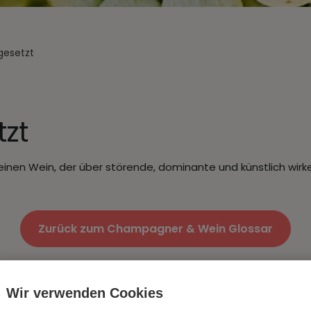
gesetzt
zt
inen Wein, der über störende, dominante und künstlich wir
Zurück zum Champagner & Wein Glossar
Wir verwenden Cookies