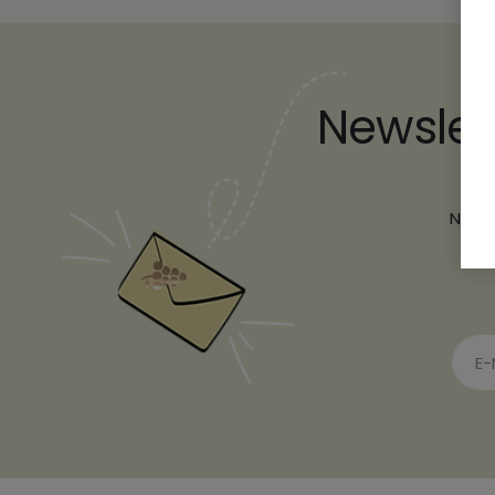
Newslet
Ver
Newsl
näc