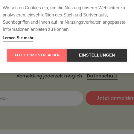
Wir setzen Cookies ein, um die Nutzung unserer Webseiten zu
analysieren, einschließlich des Such und Surfverlaufs,
Suchbegriffen und Ihnen auf Ihr Nutzungsverhalten angepasste
ter abonnieren und 5
Informationen anbieten zu können.
Lernen Sie mehr
passen Sie keine Angebote und tragen Sie sich hier zu uns
EINSTELLUNGEN
ALLE COOKIES ERLAUBEN
etter ein. Als Dankeschön erhalten Sie einen 5€ Gutschein fü
hste Bestellung. Mindestbestellwert 85€, nur einmal pro Ku
Abmeldung jederzeit möglich -
Datenschutz
Jetzt anmelde