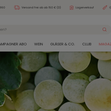
3860
Versand frei ab
ab 150 € (D)
Lagerverkauf
G
AMPAGNER ABO
WEIN
GLÄSER & CO.
CLUB
MAGAZ