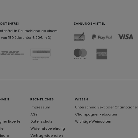
OSTENFREI
ZAHLUNGSMITTEL
tenfrei in Deutschland ab einem
von 150 (darunter 6,90€ in D)
HMEN
RECHTLICHES
WISSEN
Impressum
Unterschied Sekt oder Champagner
AGB
Champagner Rebsorten
er Experte
Datenschutz
Wichtige Weinsorten
ie
Widerrufsbelehrung
inare
Vertrag widerrufen