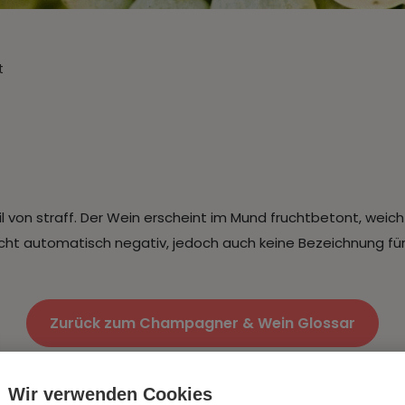
t
il von straff. Der Wein erscheint im Mund fruchtbetont, weic
t nicht automatisch negativ, jedoch auch keine Bezeichnung fü
Zurück zum Champagner & Wein Glossar
Wir verwenden Cookies