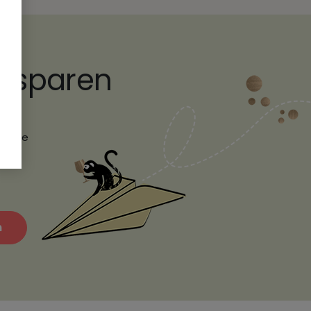
€ sparen
erem
r ihre
nde.
n