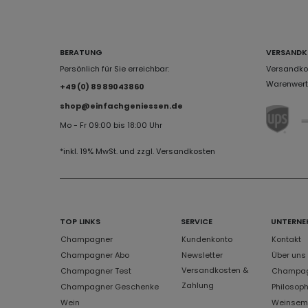
BERATUNG
VERSANDK
Persönlich für Sie erreichbar:
Versandkos
Warenwert 
+49 (0) 89 89043860
shop@einfachgeniessen.de
Mo - Fr 09:00 bis 18:00 Uhr
*inkl. 19% MwSt. und zzgl. Versandkosten
TOP LINKS
SERVICE
UNTERNE
Champagner
Kundenkonto
Kontakt
Champagner Abo
Newsletter
Über uns
Versandkosten &
Champagner Test
Champagn
Zahlung
Champagner Geschenke
Philosoph
Wein
Weinsem