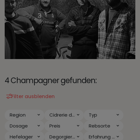
4 Champagner gefunden:
Filter ausblenden
Region
Cidrerie de Verzy
Typ
Dosage
Preis
Rebsorte
Hefelager
Degorgiert seit
Erfahrung & Anlass