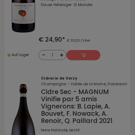
Dauer Hefelager: 12 Monate
€ 24,90*
€ 33,20 / Liter
-
+
1
Auf Lager
Cidrerie de Verzy
Champagne - Vallée de la Marne, Frankreich
Cidre Sec - MAGNUM
Vinifie par 5 amis
Vignerons: B. Lapie, A.
Bouvet, F. Nowack, A.
Renoir, Q. Paillard 2021
feine Holznote, leicht