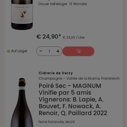
Dauer Hefelager: 12 Monate
€ 24,90*
€ 33,20 / Liter
-
+
1
Auf Lager
Cidrerie de Verzy
Champagne - Vallée de la Marne, Frankreich
Poiré Sec - MAGNUM
Vinifie par 5 amis
Vignerons: B. Lapie, A.
Bouvet, F. Nowack, A.
Renoir, Q. Paillard 2022
feine Holznote, leicht