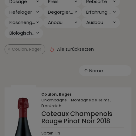
Dosage
Preis
Rebsorte
Hefelager
Degorgiert seit
Erfahrung & Anlass
Flaschengröße
Anbau
Ausbau
Biologischer Säureabbau
Coulon, Roger
Alle zurücksetzen
↑ Name
Coulon, Roger
Champagne - Montagne de Reims,
Frankreich
Coteaux Champenois
Rouge Pinot Noir 2018
Sorten:
PN