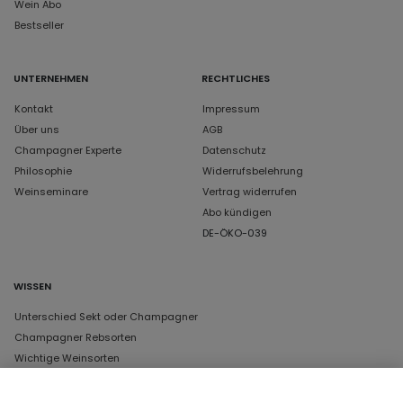
Wein Abo
Bestseller
UNTERNEHMEN
RECHTLICHES
Kontakt
Impressum
Über uns
AGB
Champagner Experte
Datenschutz
Philosophie
Widerrufsbelehrung
Weinseminare
Vertrag widerrufen
Abo kündigen
DE-ÖKO-039
WISSEN
Unterschied Sekt oder Champagner
Champagner Rebsorten
Wichtige Weinsorten