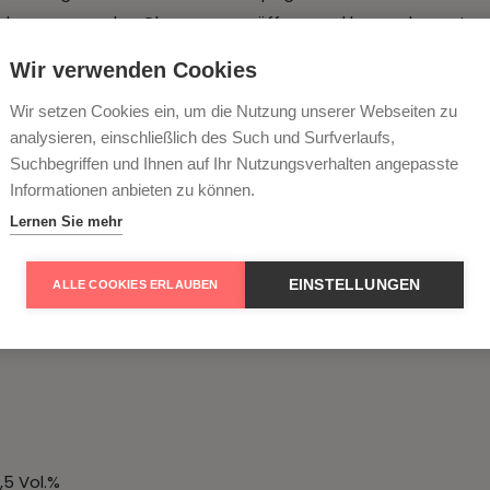
 nur hervorragenden Champagner öffnen und kennenlernen!
Wir verwenden Cookies
Wir setzen Cookies ein, um die Nutzung unserer Webseiten zu
Flaschen (0,75 ltr.) Champagner
analysieren, einschließlich des Such und Surfverlaufs,
agner-Wissen
Suchbegriffen und Ihnen auf Ihr Nutzungsverhalten angepasste
Informationen anbieten zu können.
 Thema
Lernen Sie mehr
gner und Speisen
EINSTELLUNGEN
ALLE COOKIES ERLAUBEN
,5 Vol.%