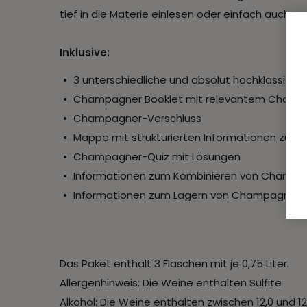
tief in die Materie einlesen oder einfach auch
Inklusive:
3 unterschiedliche und absolut hochklassige 
Champagner Booklet mit relevantem Champ
Champagner-Verschluss
Mappe mit strukturierten Informationen zum
Champagner-Quiz mit Lösungen
Informationen zum Kombinieren von Champa
Informationen zum Lagern von Champagner
Das Paket enthält 3 Flaschen mit je 0,75 Liter.
Allergenhinweis: Die Weine enthalten Sulfite
Alkohol: Die Weine enthalten zwischen 12,0 und 12