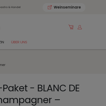
Weinseminare
astro & Handel
IN
ÜBER UNS
gner
-Paket - BLANC DE
hampagner –