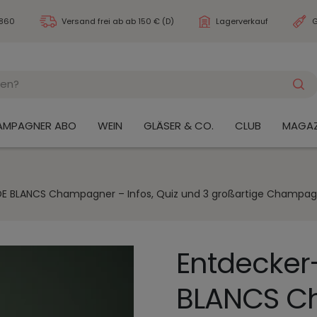
3860
Versand frei ab
ab 150 € (D)
Lagerverkauf
G
AMPAGNER ABO
WEIN
GLÄSER & CO.
CLUB
MAGAZ
DE BLANCS Champagner – Infos, Quiz und 3 großartige Champa
Entdecker
BLANCS C