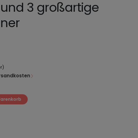
z und 3 großartige
ner
er)
rsandkosten
Warenkorb