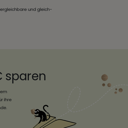
vergleichbare und gleich-
€ sparen
erem
r ihre
nde.