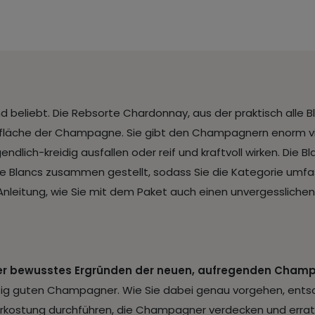
d beliebt. Die Rebsorte Chardonnay, aus der praktisch alle B
ebfläche der Champagne. Sie gibt den Champagnern enorm vie
lich-kreidig ausfallen oder reif und kraftvoll wirken. Die Bla
c de Blancs zusammen gestellt, sodass Sie die Kategorie um
 Anleitung, wie Sie mit dem Paket auch einen unvergessliche
 oder bewusstes Ergründen der neuen, aufregenden Cha
htig guten Champagner. Wie Sie dabei genau vorgehen, entsch
erkostung durchführen, die Champagner verdecken und erraten