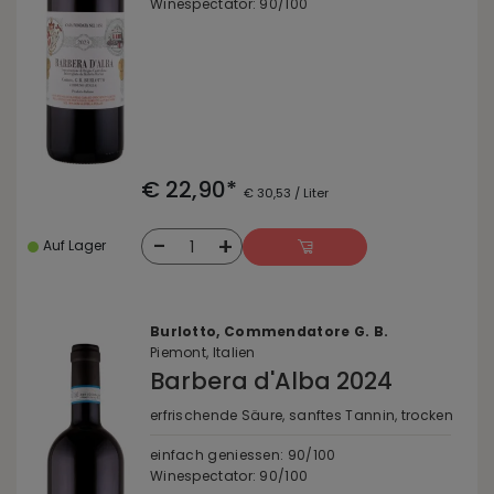
Winespectator: 90/100
€ 22,90*
€ 30,53 / Liter
-
+
1
Auf Lager
Burlotto, Commendatore G. B.
Piemont, Italien
Barbera d'Alba 2024
erfrischende Säure, sanftes Tannin, trocken
einfach geniessen: 90/100
Winespectator: 90/100