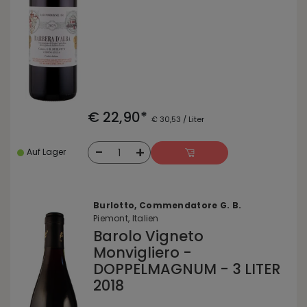
€ 22,90*
€ 30,53 / Liter
-
+
1
Auf Lager
Burlotto, Commendatore G. B.
Piemont, Italien
Barolo Vigneto
Monvigliero -
DOPPELMAGNUM - 3 LITER
2018