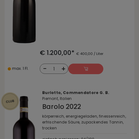
€ 1.200,00*
€ 400,00 / Liter
-
+
1
max. 1 Fl.
Burlotto, Commendatore G. B.
Piemont, Italien
Barolo 2022
körperreich, energiegeladen, finessenreich,
erfrischende Säure, zupackendes Tannin,
trocken