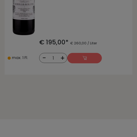
€ 195,00*
€ 260,00 / Liter
-
+
1
max. 1 Fl.