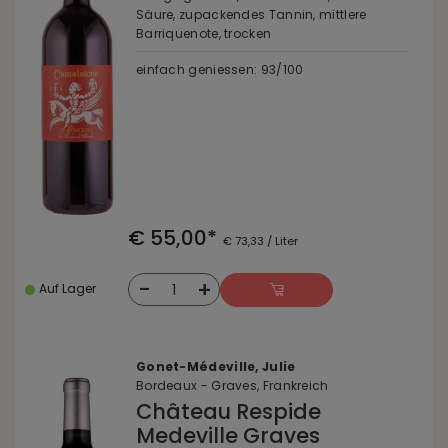
Säure, zupackendes Tannin, mittlere
Barriquenote, trocken
einfach geniessen: 93/100
€ 55,00*
€ 73,33 / Liter
-
+
1
Auf Lager
Gonet-Médeville, Julie
Bordeaux - Graves, Frankreich
Château Respide
Medeville Graves