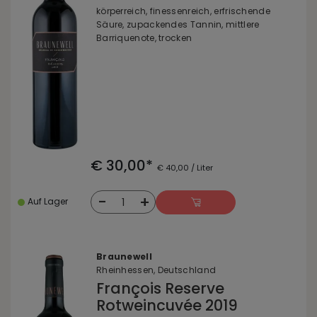
körperreich, finessenreich, erfrischende
Säure, zupackendes Tannin, mittlere
Barriquenote, trocken
€ 30,00*
€ 40,00 / Liter
-
+
1
Auf Lager
Braunewell
Rheinhessen, Deutschland
François Reserve
Rotweincuvée 2019