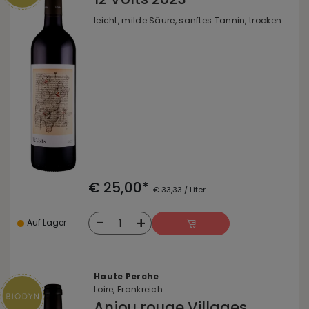
leicht, milde Säure, sanftes Tannin, trocken
€ 25,00*
€ 33,33 / Liter
-
+
1
Auf Lager
Haute Perche
Loire, Frankreich
Anjou rouge Villages