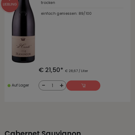
trocken
einfach geniessen: 89/100
€ 21,50*
€ 28,67 / Liter
-
+
1
Auf Lager
Cabernet Sauvignon