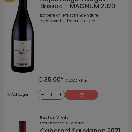
Brissac - MAGNUM 2023
körperreich, erfrischende Säure,
zupackendes Tannin, trocken
€ 35,00*
€ 23,33 / Liter
-
+
1
Auf Lager
Rust en Vrede
Stellenbosch, Südafrika
Cabernet Sauvignon 2021