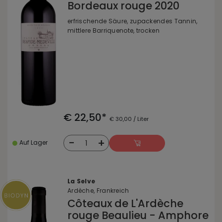
Bordeaux rouge 2020
erfrischende Säure, zupackendes Tannin,
mittlere Barriquenote, trocken
€ 22,50*
€ 30,00 / Liter
-
+
1
Auf Lager
La Selve
Ardèche, Frankreich
Côteaux de L'Ardèche
rouge Beaulieu - Amphore