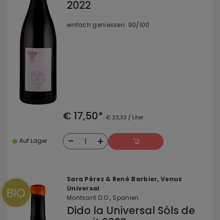
2022
einfach geniessen: 90/100
€ 17,50*
€ 23,33 / Liter
-
+
1
Auf Lager
Sara Pérez & René Barbier, Venus
Universal
Montsant D.O., Spanien
Dido la Universal Sòls de