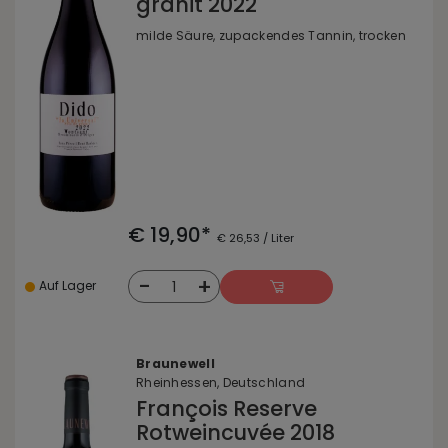
granit 2022
milde Säure, zupackendes Tannin, trocken
€ 19,90*
€ 26,53 / Liter
-
+
1
Auf Lager
Braunewell
Rheinhessen, Deutschland
François Reserve
Rotweincuvée 2018