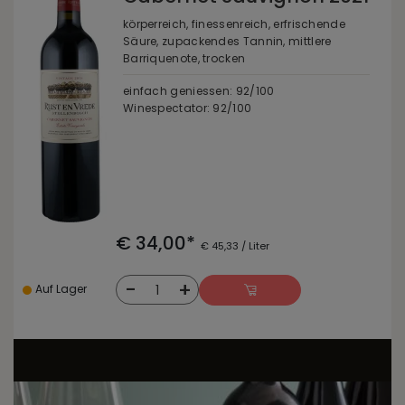
körperreich, finessenreich, erfrischende
Säure, zupackendes Tannin, mittlere
Barriquenote, trocken
einfach geniessen: 92/100
Winespectator: 92/100
€ 34,00*
€ 45,33 / Liter
-
+
1
Auf Lager