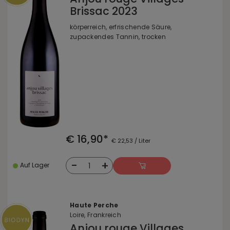
Brissac 2023
körperreich, erfrischende Säure,
zupackendes Tannin, trocken
€ 16,90*
€ 22,53 / Liter
-
+
1
Auf Lager
Haute Perche
Loire, Frankreich
Anjou rouge Villages