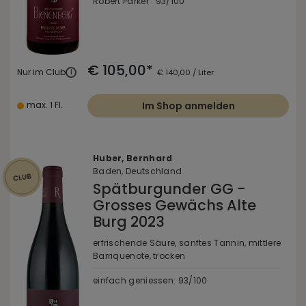
Robert Parker : 93/100
€ 105,00*
Nur im Club
i
€ 140,00 / Liter
max. 1 Fl.
Im Shop anmelden
Huber, Bernhard
Baden, Deutschland
Spätburgunder GG -
Grosses Gewächs Alte
Burg 2023
erfrischende Säure, sanftes Tannin, mittlere
Barriquenote, trocken
einfach geniessen: 93/100