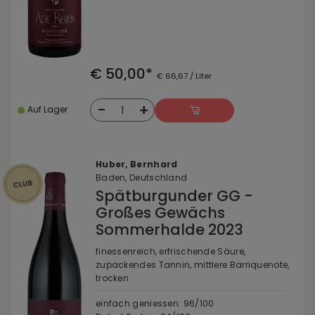
€ 50,00*
€ 66,67 / Liter
-
+
1
Auf Lager
Huber, Bernhard
Baden, Deutschland
Spätburgunder GG -
Großes Gewächs
Sommerhalde 2023
finessenreich, erfrischende Säure,
zupackendes Tannin, mittlere Barriquenote,
trocken
einfach geniessen: 96/100