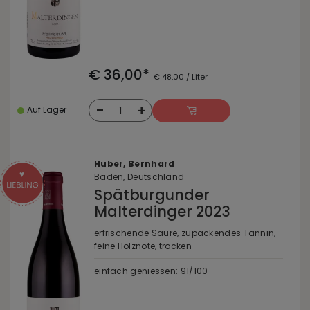
€ 36,00*
€ 48,00 / Liter
-
+
1
Auf Lager
Huber, Bernhard
Baden, Deutschland
Spätburgunder
Malterdinger 2023
erfrischende Säure, zupackendes Tannin,
feine Holznote, trocken
einfach geniessen: 91/100