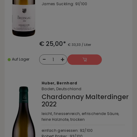
James Suckling: 91/100
€ 25,00*
€ 33,33 / Liter
-
+
1
Auf Lager
Huber, Bernhard
Baden, Deutschland
Chardonnay Malterdinger
2022
leicht, finessenreich, erfrischende Säure,
feine Holznote, trocken
einfach geniessen: 92/100
Robert Parker : 93/100