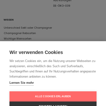
Abo kündigen
DE-ÖKO-039
WISSEN
Unterschied Sekt oder Champagner
Champagner Rebsorten
Wichtige Weinsorten
Wir verwenden Cookies
UNSERE ÖFFNUNGSZEITEN IN MÜNCHEN
Wir setzen Cookies ein, um die Nutzung unserer Webseiten zu
DAS LAGER
analysieren, einschließlich des Such und Surfverlaufs,
Schertlinstraße 17, 81379 München
Suchbegriffen und Ihnen auf Ihr Nutzungsverhalten angepasste
Donnerstag und Freitag von 12 bis 18 Uhr
Informationen anbieten zu können.
Lernen Sie mehr
Ihr Weg zu uns
ALLE COOKIES ERLAUBEN