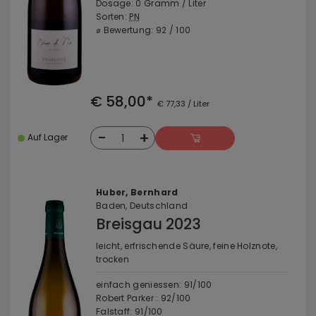
Dosage: 0 Gramm / Liter
Sorten:
PN
⌀ Bewertung: 92 / 100
€ 58,00*
€ 77,33 / Liter
-
+
1
Auf Lager
Huber, Bernhard
Baden, Deutschland
Breisgau 2023
leicht, erfrischende Säure, feine Holznote,
trocken
einfach geniessen: 91/100
Robert Parker : 92/100
Falstaff: 91/100