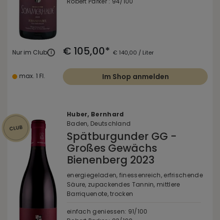
Robert Parker : 94/100
€ 105,00*
Nur im Club
i
€ 140,00 / Liter
max. 1 Fl.
Im Shop anmelden
Huber, Bernhard
Baden, Deutschland
Spätburgunder GG -
Großes Gewächs
Bienenberg 2023
energiegeladen, finessenreich, erfrischende
Säure, zupackendes Tannin, mittlere
Barriquenote, trocken
einfach geniessen: 91/100