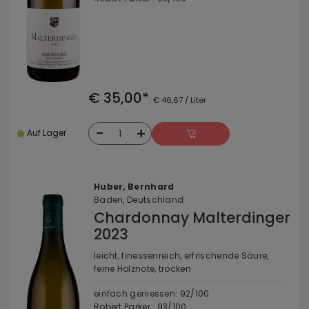
€ 35,00*
€ 46,67 / Liter
-
+
1
Auf Lager
Huber, Bernhard
Baden, Deutschland
Chardonnay Malterdinger
2023
leicht, finessenreich, erfrischende Säure,
feine Holznote, trocken
einfach geniessen: 92/100
Robert Parker : 93/100