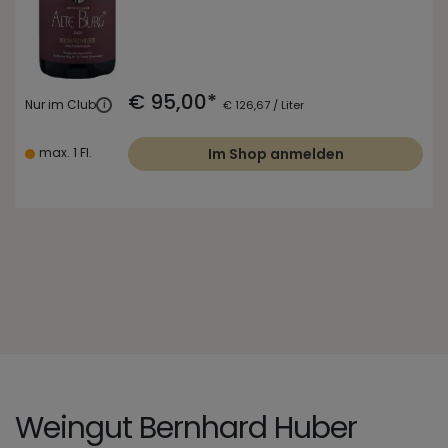
€ 95,00*
Nur im Club
i
€ 126,67 / Liter
max. 1 Fl.
Im Shop anmelden
Weingut Bernhard Huber