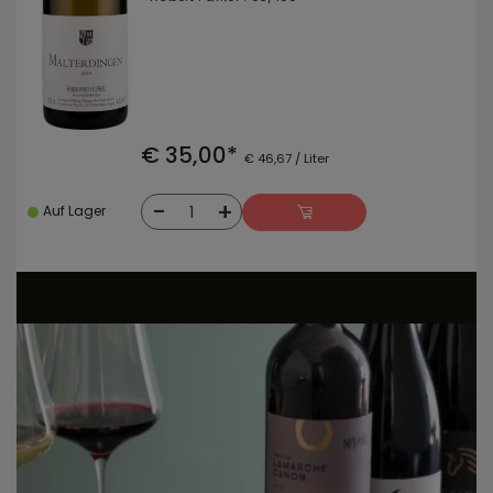
€ 35,00*
€ 46,67 / Liter
-
+
1
Auf Lager