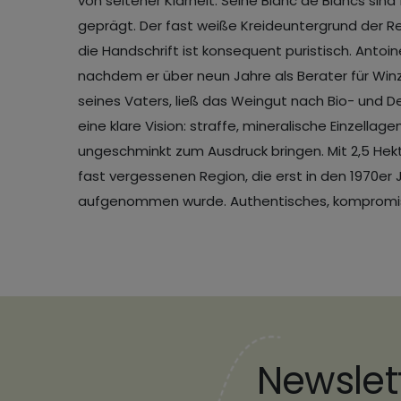
von seltener Klarheit. Seine Blanc de Blancs sind fr
geprägt. Der fast weiße Kreideuntergrund der Regi
die Handschrift ist konsequent puristisch. Antoi
nachdem er über neun Jahre als Berater für Win
seines Vaters, ließ das Weingut nach Bio- und D
eine klare Vision: straffe, mineralische Einzellag
ungeschminkt zum Ausdruck bringen. Mit 2,5 Hektar
fast vergessenen Region, die erst in den 1970e
aufgenommen wurde. Authentisches, kompromis
Newslet