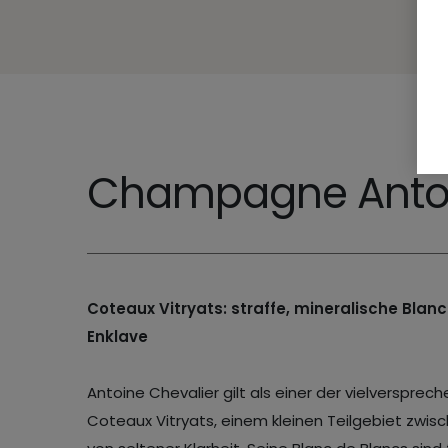
Champagne Antoi
Coteaux Vitryats: straffe, mineralische Bl
Enklave
Antoine Chevalier gilt als einer der vielverspr
Coteaux Vitryats, einem kleinen Teilgebiet zw