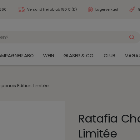
3860
Versand frei ab
ab 150 € (D)
Lagerverkauf
G
AMPAGNER ABO
WEIN
GLÄSER & CO.
CLUB
MAGAZ
penois Edition Limitée
Ratafia Ch
Limitée