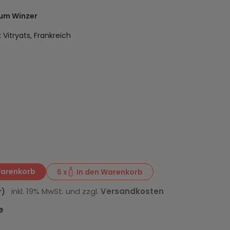
um Winzer
itryats, Frankreich
Warenkorb
6
x
In den Warenkorb
ter)
inkl. 19% MwSt. und zzgl.
Versandkosten
e