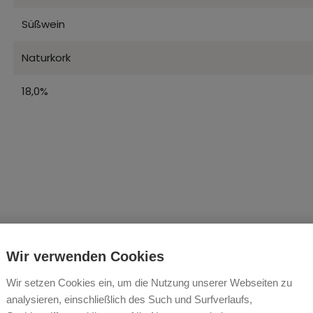
Süßwein
Naturkork
18,0%
Wir verwenden Cookies
s Edition Limitée
Wir setzen Cookies ein, um die Nutzung unserer Webseiten zu
analysieren, einschließlich des Such und Surfverlaufs,