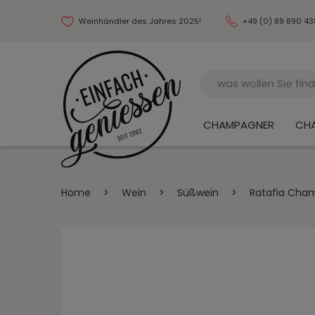
Weinhändler des Jahres 2025!
+49 (0) 89 890 4
Name
CHAMPAGNER
CH
Home
>
Wein
>
Süßwein
>
Ratafia Cham