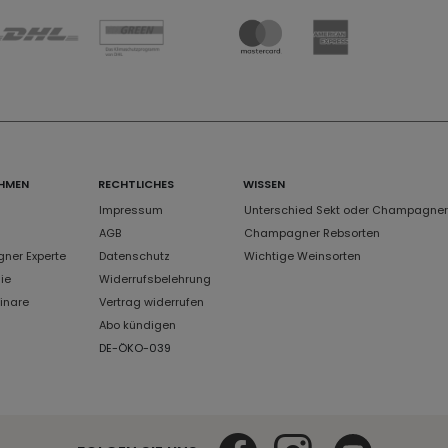
HMEN
RECHTLICHES
WISSEN
Impressum
Unterschied Sekt oder Champagner
AGB
Champagner Rebsorten
er Experte
Datenschutz
Wichtige Weinsorten
ie
Widerrufsbelehrung
inare
Vertrag widerrufen
Abo kündigen
DE-ÖKO-039