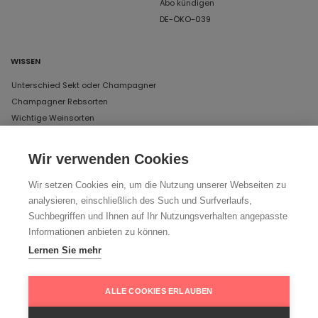
Abo kündigen
DE-ÖKO-039
WISSEN
Unterschied Sekt oder Champagner
Champagner Rebsorten
Wichtige Weinsorten
Wir verwenden Cookies
UNSERE ÖFFNUNGSZEITEN IN MÜNCHEN
Wir setzen Cookies ein, um die Nutzung unserer Webseiten zu
DAS LAGER
analysieren, einschließlich des Such und Surfverlaufs,
Schertlinstraße 17, 81379 München
Suchbegriffen und Ihnen auf Ihr Nutzungsverhalten angepasste
Donnerstag und Freitag von 12 bis 18 Uhr
Informationen anbieten zu können.
Lernen Sie mehr
Ihr Weg zu uns
ALLE COOKIES ERLAUBEN