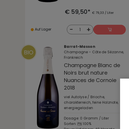
€ 59,50*
€ 79,33 / Liter
-
+
1
Auf Lager
Barrat-Masson
Champagne - Côte de Sézanne,
Frankreich
Champagne Blanc de
Noirs brut nature
Nuances de Cornoie
2018
viel Autolyse / Brioche,
charakterreich, feine Holznote,
energiegeladen
Dosage: 0 Gramm / Liter
Sorten:
PN
100%