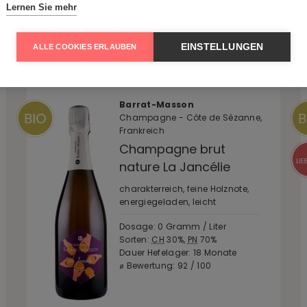
Champagner Abo
Lernen Sie mehr
EINSTELLUNGEN
ALLE COOKIES ERLAUBEN
Jetzt entdecken
Barrat-Masson
Champagne - Côte de Sézanne,
Frankreich
Champagne brut
nature La Jancélie
charakterreich, feine Holznote,
energiegeladen, leicht
Dosage: 0 Gramm / Liter
Sorten:
CH
30%,
PN
70%
Dauer Hefelager: 18 Monate
⌀ Bewertung: 92 / 100