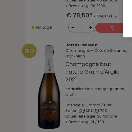
Dauer Hefelager: 48 Monate
⌀ Bewertung: 96 / 100
€ 78,50*
€ 104,67 / Liter
-
+
1
Auf Lager
Barrat-Masson
Champagne - Côte de Sézanne,
Frankreich
Champagne brut
nature Grain d'Argile
2021
charakterreich, energiegeladen,
leicht
Dosage: 0 Gramm / Liter
Sorten:
CH
30%,
PN
70%
Dauer Hefelager: 28 Monate
⌀ Bewertung: 91 / 100