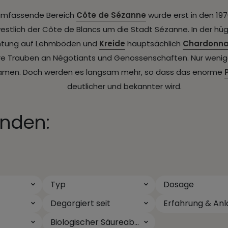
 umfassende Bereich
Côte de Sézanne
wurde erst in den 197
estlich der Côte de Blancs um die Stadt Sézanne. In der hüg
ichtung auf Lehmböden und
Kreide
hauptsächlich
Chardonn
hre Trauben an Négotiants und Genossenschaften. Nur we
amen. Doch werden es langsam mehr, so dass das enorme
deutlicher und bekannter wird.
nden:
Typ
Dosage
Degorgiert seit
Erfahrung & Anl
Biologischer Säureabbau