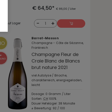
€ 64,50*
€ 86,00 / Liter
-
+
1
Auf Lager
Barrat-Masson
Champagne - Côte de Sézanne,
Frankreich
Champagne Fleur de
Craie Blanc de Blancs
brut nature 2021
viel Autolyse / Brioche,
charakterreich, energiegeladen,
leicht
Dosage: 0 Gramm / Liter
Sorten:
CH
100%
Dauer Hefelager: 38 Monate
⌀ Bewertung: 92 / 100