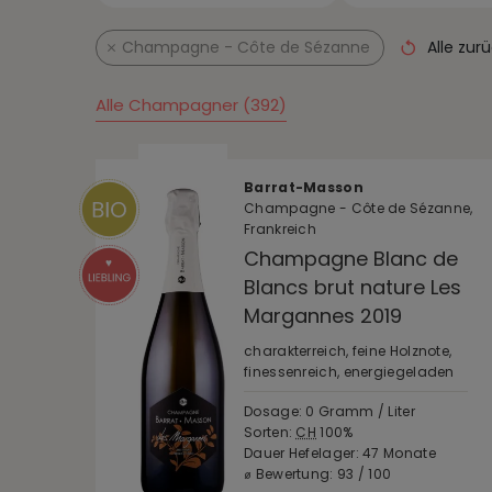
Champagne - Côte de Sézanne
Alle zur
Alle Champagner (392)
Barrat-Masson
Champagne - Côte de Sézanne,
Frankreich
Champagne Blanc de
Blancs brut nature Les
Margannes 2019
charakterreich, feine Holznote,
finessenreich, energiegeladen
Dosage: 0 Gramm / Liter
Sorten:
CH
100%
Dauer Hefelager: 47 Monate
⌀ Bewertung: 93 / 100