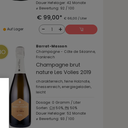
Dauer Hefelager: 42 Monate
⌀ Bewertung: 92 / 100
€ 99,00*
€ 66,00 / Liter
-
+
1
Auf Lager
Barrat-Masson
Champagne - Côte de Sézanne,
Frankreich
Champagne brut
nature Les Volies 2019
charakterreich, feine Holznote,
finessenreich, energiegeladen,
leicht
Dosage: 0 Gramm / Liter
Sorten:
CH
50%,
PN
50%
Dauer Hefelager: 52 Monate
⌀ Bewertung: 93 / 100