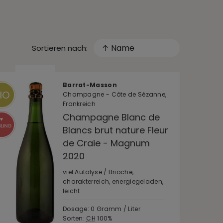
↑ Name
Sortieren nach:
Barrat-Masson
Champagne - Côte de Sézanne,
Frankreich
Champagne Blanc de
Blancs brut nature Fleur
de Craie - Magnum
2020
viel Autolyse / Brioche,
charakterreich, energiegeladen,
leicht
Dosage: 0 Gramm / Liter
Sorten:
CH
100%