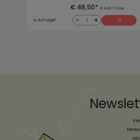
€ 48,50*
€ 64,67 / Liter
-
+
1
Auf Lager
Newslet
Ver
Newsl
näc