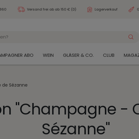
3860
Versand frei ab
ab 150 € (D)
Lagerverkauf
G
AMPAGNER ABO
WEIN
GLÄSER & CO.
CLUB
MAGAZ
 de Sézanne
on "Champagne - 
Sézanne"