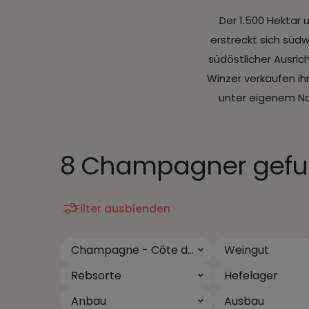
Der 1.500 Hektar
erstreckt sich südw
südöstlicher Ausr
Winzer verkaufen i
unter eigenem N
8 Champagner gefu
Filter ausblenden
Champagne - Côte de Sézanne
Weingut
Rebsorte
Hefelager
Anbau
Ausbau