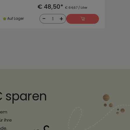
€ 48,50*
€ 64,67 / Liter
-
+
1
Auf Lager
€ sparen
erem
r ihre
nde.