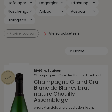
Hefelager
Degorgiert seit
Erfahrung & Anlass
Flaschengröße
Anbau
Ausbau
Biologischer Säureabbau
Rivière, Louison
Alle zurücksetzen
↑ Name
Rivière, Louison
Champagne - Côte des Blancs, Frankreich
Champagne Grand Cru
Blanc de Blancs brut
nature Chouilly
Assemblage
charakterreich, energiegeladen, leicht