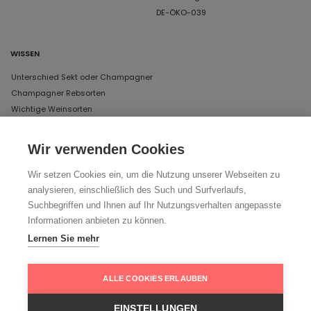
DE-ÖKO-039
WISSEN
Unterschied Sekt oder Champagner
Champagner Rebsorten
Wichtige Weinsorten
Wir verwenden Cookies
UNSERE ÖFFNUNGSZEITEN IN MÜNCHEN
Wir setzen Cookies ein, um die Nutzung unserer Webseiten zu
DAS LAGER
analysieren, einschließlich des Such und Surfverlaufs,
Schertlinstraße 17, 81379 München
Suchbegriffen und Ihnen auf Ihr Nutzungsverhalten angepasste
Donnerstag und Freitag von 12 bis 18 Uhr
Informationen anbieten zu können.
Lernen Sie mehr
Ihr Weg zu uns
ALLE COOKIES ERLAUBEN
EINSTELLUNGEN