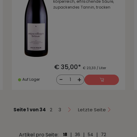
körperreich, erfrischende Säure,
zupackendes Tannin, trocken
€ 35,00*
€ 23,33 / Liter
-
+
1
Auf Lager
Seite 1 von 34
2
3
Letzte Seite
Artikel pro Seite:
|
|
|
18
36
54
72