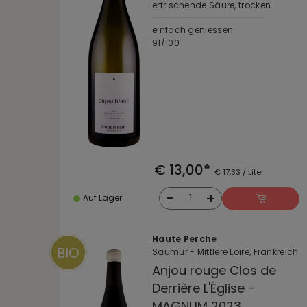
erfrischende Säure, trocken
einfach geniessen:
91/100
€ 13,00*
€ 17,33 / Liter
-
+
1
Auf Lager
Haute Perche
Saumur - Mittlere Loire, Frankreich
Anjou rouge Clos de
Derrière L'Église -
MAGNUM 2023