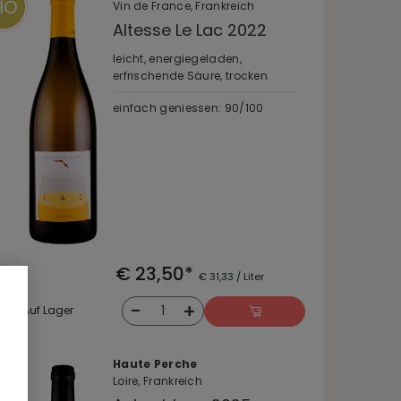
Vin de France, Frankreich
Altesse Le Lac 2022
leicht, energiegeladen,
erfrischende Säure, trocken
einfach geniessen: 90/100
€ 23,50*
€ 31,33 / Liter
-
+
1
Auf Lager
Haute Perche
Loire, Frankreich