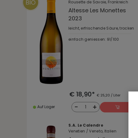
Rousette de Savoie, Frankreich
Altesse Les Monettes
2023
leicht, erfrischende Säure, trocken
einfach geniessen: 91/100
€ 18,90*
€ 25,20 / Liter
-
+
1
Auf Lager
S.A. Le Calendre
Venetien / Veneto, Italien