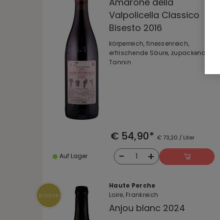
Amarone della
Valpolicella Classico
Bisesto 2016
körperreich, finessenreich,
erfrischende Säure, zupackendes
Tannin
€ 54,90*
€ 73,20 / Liter
-
+
1
Auf Lager
Haute Perche
Loire, Frankreich
Anjou blanc 2024