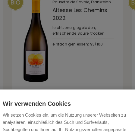
Rousette de Savoie, Frankreich
Altesse Les Chemins
2022
leicht, energiegeladen,
erfrischende Säure, trocken
einfach geniessen: 93/100
€ 27,50*
€ 36,67 / Liter
-
+
Wir verwenden Cookies
1
Auf Lager
Wir setzen Cookies ein, um die Nutzung unserer Webseiten zu
analysieren, einschließlich des Such und Surfverlaufs,
Haute Perche
Loire, Frankreich
Suchbegriffen und Ihnen auf Ihr Nutzungsverhalten angepasste