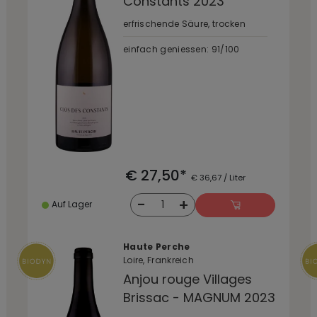
Constants 2023
erfrischende Säure, trocken
einfach geniessen: 91/100
€ 27,50*
€ 36,67 / Liter
-
+
1
Auf Lager
Haute Perche
Loire, Frankreich
Anjou rouge Villages
Brissac - MAGNUM 2023