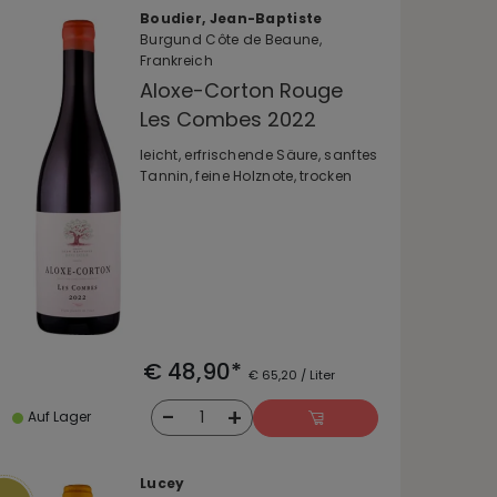
Boudier, Jean-Baptiste
Burgund Côte de Beaune,
Frankreich
Aloxe-Corton Rouge
Les Combes 2022
leicht, erfrischende Säure, sanftes
Tannin, feine Holznote, trocken
€ 48,90*
€ 65,20 / Liter
-
+
1
Auf Lager
Lucey