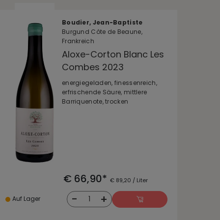
Boudier, Jean-Baptiste
Burgund Côte de Beaune,
Frankreich
Aloxe-Corton Blanc Les
Combes 2023
energiegeladen, finessenreich,
erfrischende Säure, mittlere
Barriquenote, trocken
€ 66,90*
€ 89,20 / Liter
-
+
1
Auf Lager