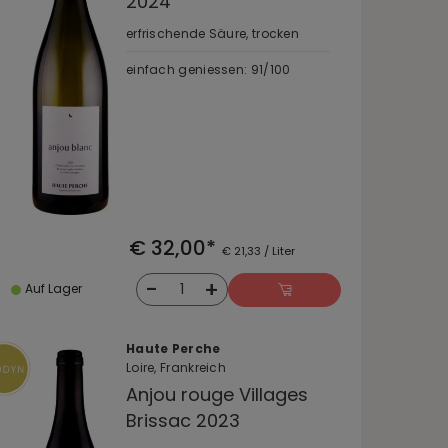
2024
erfrischende Säure, trocken
einfach geniessen: 91/100
€ 32,00*
€ 21,33 / Liter
-
+
1
Auf Lager
Haute Perche
Loire, Frankreich
Anjou rouge Villages
Brissac 2023