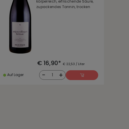
körperreich, erfrischende Säure,
zupackendes Tannin, trocken
€ 16,90*
€ 22,53 / Liter
-
+
1
Auf Lager