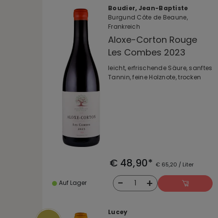
Boudier, Jean-Baptiste
Burgund Côte de Beaune,
Frankreich
Aloxe-Corton Rouge
Les Combes 2023
leicht, erfrischende Säure, sanftes
Tannin, feine Holznote, trocken
€ 48,90*
€ 65,20 / Liter
-
+
1
Auf Lager
Lucey