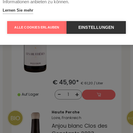
Anjou blanc Les
Informationen anbieten zu können.
Huttières 2023
Lernen Sie mehr
erfrischende Säure, trocken
EINSTELLUNGEN
ALLE COOKIES ERLAUBEN
€ 45,90*
€ 61,20 / Liter
-
+
1
Auf Lager
Haute Perche
Loire, Frankreich
Anjou blanc Clos des