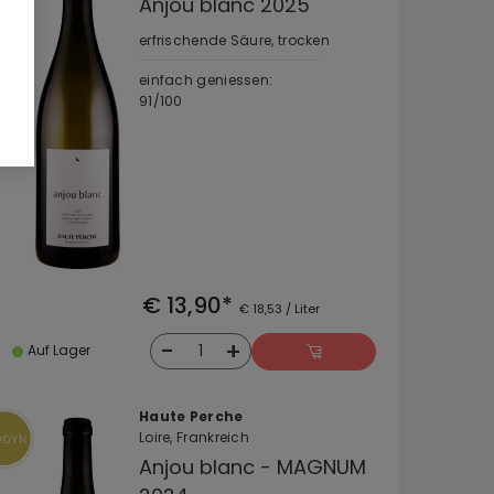
Anjou blanc 2025
erfrischende Säure, trocken
einfach geniessen:
91/100
€ 13,90*
€ 18,53 / Liter
-
+
1
Auf Lager
Haute Perche
Loire, Frankreich
Anjou blanc - MAGNUM