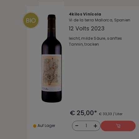
4kilos Vinícola
Vi de la terra Mallorca, Spanien
12 Volts 2023
leicht, milde Säure, sanftes
Tannin, trocken
€ 25,00*
€ 33,33 / Liter
-
+
1
Auf Lager