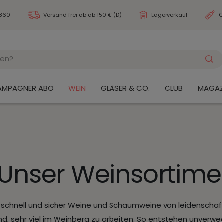
3860
Versand frei ab
ab 150 € (D)
Lagerverkauf
G
AMPAGNER ABO
WEIN
GLÄSER & CO.
CLUB
MAGAZ
Unser Weinsortime
e schnell und sicher Weine und Schaumweine von leidenschaf
sind, sehr viel im Weinberg zu arbeiten. So entstehen unver