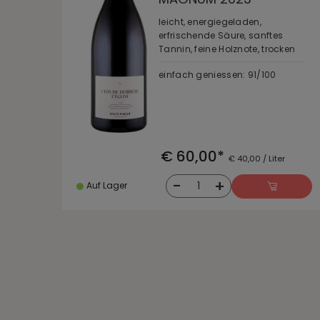
leicht, energiegeladen,
erfrischende Säure, sanftes
Tannin, feine Holznote, trocken
einfach geniessen: 91/100
€ 60,00*
€ 40,00 / Liter
-
+
1
Auf Lager