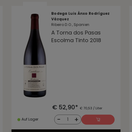
Bodega Luis Ánxo Rodríguez
Vázquez
Ribeiro D.O., Spanien
A Torna dos Pasas
Escolma Tinto 2018
€ 52,90*
€ 70,53 / Liter
-
+
1
Auf Lager