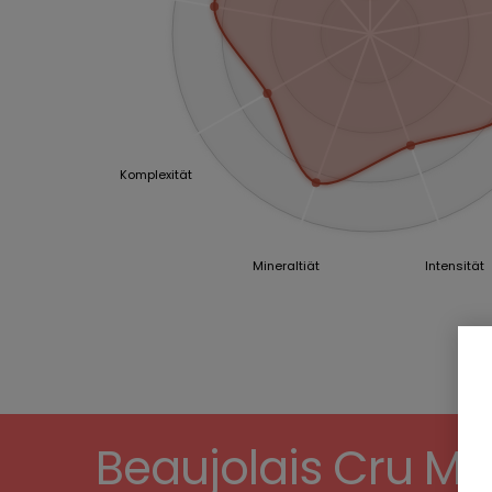
Komplexität
Mineraltiät
Intensität
Beaujolais Cru Mo