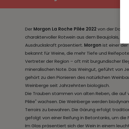
Der
Morgon La Roche Pilée 2022
von der Domain
charaktervoller Rotwein aus dem Beaujolais, der
Ausdruckskraft präsentiert.
Morgon
ist einer de
bekannt für Weine, die mehr Tiefe und Reifepote
Vertreter der Region – oft mit burgundischer E
mineralischen Note. Das Weingut, geführt von J
gehört zu den Pionieren des natürlichen Weinbau
Weinberge seit Jahrzehnten biologisch.​
Die Trauben stammen von alten Reben, die auf v
Pilée" wachsen. Die Weinberge werden biodynami
Terroirs zu bewahren. Die Gärung erfolgt traditi
gefolgt von einer Reifung in Betontanks, um die F
Im Glas präsentiert sich der Wein in einem leuc