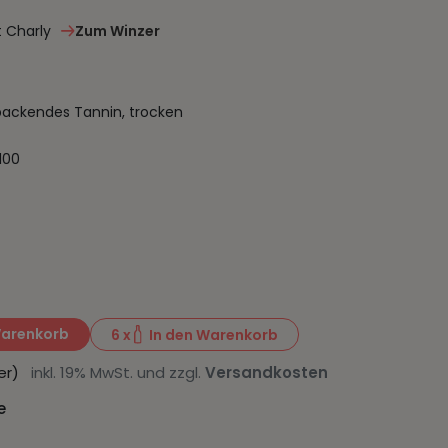
 Charly
Zum Winzer
packendes Tannin, trocken
100
Warenkorb
6
x
In den Warenkorb
iter)
inkl. 19% MwSt. und zzgl.
Versandkosten
e