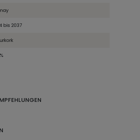
may
4 bis 2037
urkork
5%
EMPFEHLUNGEN
EN