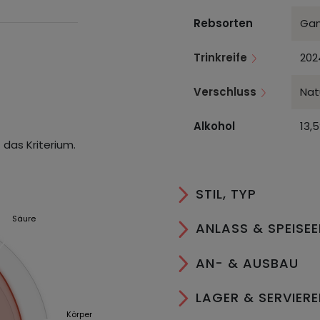
Rebsorten
Ga
Trinkreife
202
Verschluss
Nat
Alkohol
13,
 das Kriterium.
STIL, TYP
Säure
ANLASS & SPEISE
AN- & AUSBAU
LAGER & SERVIER
Körper