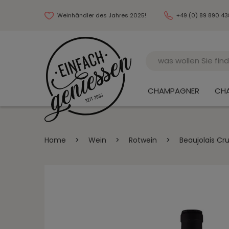
Weinhändler des Jahres 2025!
+49 (0) 89 890 4
Name
CHAMPAGNER
CH
Home
>
Wein
>
Rotwein
>
Beaujolais Cr