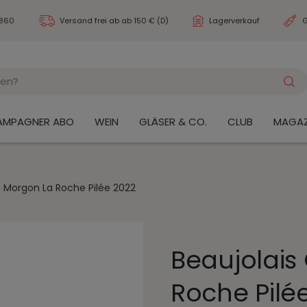
3860
Versand frei ab
ab 150 € (D)
Lagerverkauf
G
AMPAGNER ABO
WEIN
GLÄSER & CO.
CLUB
MAGAZ
u Morgon La Roche Pilée 2022
Beaujolais
Roche Pilé