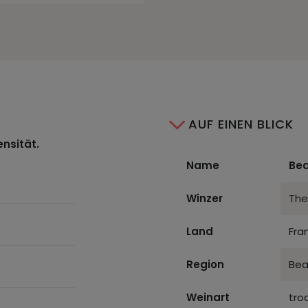
AUF EINEN BLICK
ensität.
Name
Bea
Winzer
The
Land
Fra
Region
Bea
Weinart
tro