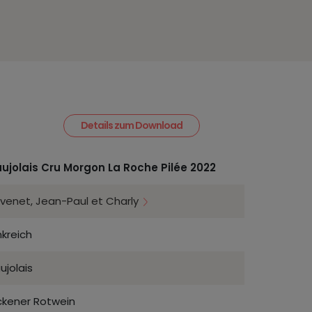
Details zum Download
ujolais Cru Morgon La Roche Pilée 2022
venet, Jean-Paul et Charly
nkreich
ujolais
ckener Rotwein