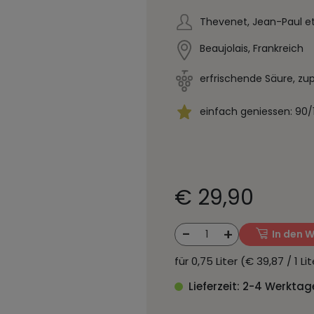
Thevenet, Jean-Paul et
Beaujolais, Frankreich
erfrischende Säure, zu
einfach geniessen: 90/
€ 29,90
-
+
1
In den 
für 0,75 Liter (€ 39,87 / 1 L
Lieferzeit: 2-4 Werktag