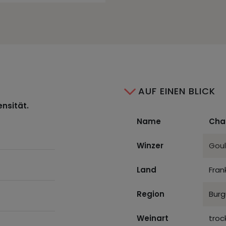
AUF EINEN BLICK
ensität.
Name
Cha
Winzer
Goul
Land
Fran
Region
Bur
Weinart
troc