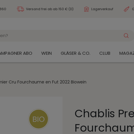
3860
Versand frei ab
ab 150 € (D)
Lagerverkauf
G
AMPAGNER ABO
WEIN
GLÄSER & CO.
CLUB
MAGAZ
mier Cru Fourchaume en Fut 2022 Biowein
Chablis Pr
Fourchaum