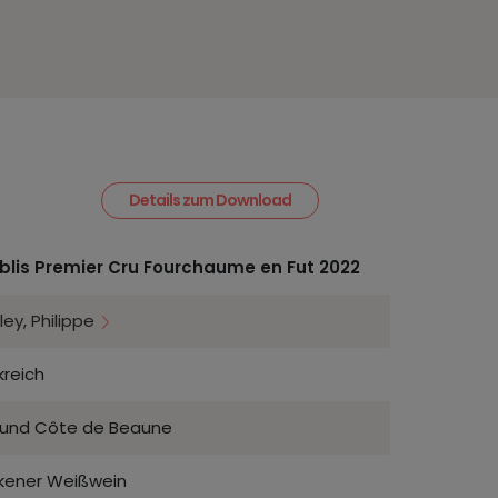
Details zum Download
blis Premier Cru Fourchaume en Fut 2022
ley, Philippe
kreich
gund Côte de Beaune
kener Weißwein