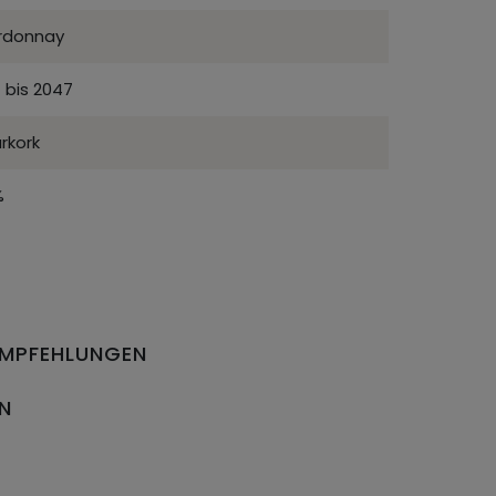
rdonnay
 bis 2047
rkork
%
EMPFEHLUNGEN
EN