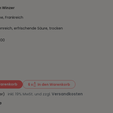
 Winzer
e, Frankreich
enreich, erfrischende Säure, trocken
100
Warenkorb
6
x
In den Warenkorb
iter)
inkl. 19% MwSt. und zzgl.
Versandkosten
e