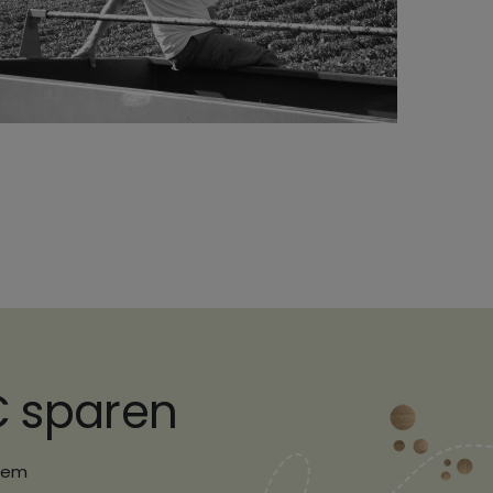
€ sparen
erem