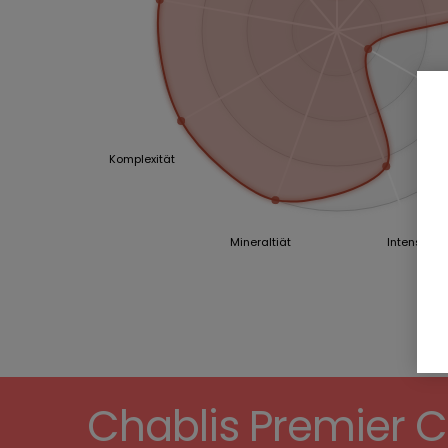
Komplexität
Mineraltiät
Intensität
Chablis Premier 