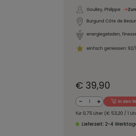
Goulley, Philippe
Zum
Burgund Côte de Beaun
energiegeladen, finess
einfach geniessen: 92/
€ 39,90
-
+
1
In den 
für 0,75 Liter (€ 53,20 / 1 L
Lieferzeit: 2-4 Werktag