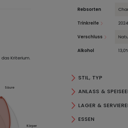
Rebsorten
Cha
Trinkreife
2024
Verschluss
Natu
Alkohol
13,0
 das Kriterium.
STIL, TYP
Säure
ANLASS & SPEISE
LAGER & SERVIER
ESSEN
Körper