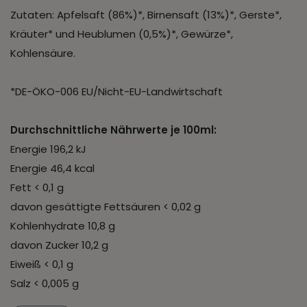
Zutaten: Apfelsaft (86%)*, Birnensaft (13%)*, Gerste*,
Kräuter* und Heublumen (0,5%)*, Gewürze*,
Kohlensäure.
*DE-ÖKO-006 EU/Nicht-EU-Landwirtschaft
Durchschnittliche Nährwerte je 100ml:
Energie 196,2 kJ
Energie 46,4 kcal
Fett < 0,1 g
davon gesättigte Fettsäuren < 0,02 g
Kohlenhydrate 10,8 g
davon Zucker 10,2 g
Eiweiß < 0,1 g
Salz < 0,005 g