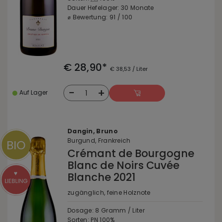
Dauer Hefelager: 30 Monate
⌀ Bewertung: 91 / 100
€ 28,90*
€ 38,53 / Liter
-
+
1
Auf Lager
Dangin, Bruno
Burgund, Frankreich
Crémant de Bourgogne
Blanc de Noirs Cuvée
Blanche 2021
zugänglich, feine Holznote
Dosage: 8 Gramm / Liter
Sorten:
PN
100%