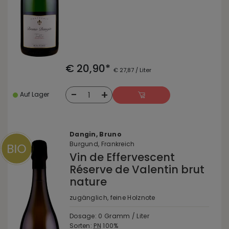
€ 20,90*
€ 27,87 / Liter
-
+
1
Auf Lager
Dangin, Bruno
Burgund, Frankreich
Vin de Effervescent
Réserve de Valentin brut
nature
zugänglich, feine Holznote
Dosage: 0 Gramm / Liter
Sorten:
PN
100%