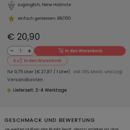
zugänglich, feine Holznote
einfach geniessen: 88/100
€ 20,90
-
+
1
In den Warenkorb
6
x
In den Warenkorb
für 0,75 Liter (€ 27,87 / 1 Liter)
inkl. 19% MwSt. und zzgl.
Versandkosten
Lieferzeit: 2-4 Werktage
GESCHMACK UND BEWERTUNG
Je weiter außen der Punkt liegt, desto stärker ist das