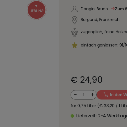
Dangin, Bruno
Zum W
Burgund, Frankreich
zugänglich, feine Holzn
einfach geniessen: 91/
€ 24,90
-
+
1
In den 
für 0,75 Liter (€ 33,20 / 1 L
Lieferzeit: 2-4 Werktag