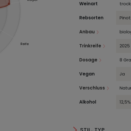
Weinart
troc
Rebsorten
Pinot
Anbau
biolo
Reife
Trinkreife
2025 
Dosage
8 Gra
Vegan
Ja
Verschluss
Natur
Alkohol
12,5%
STIL, TYP