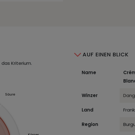
AUF EINEN BLICK
 das Kriterium.
Name
Crém
Blan
Säure
Winzer
Dang
Land
Frank
Region
Burg
Körper