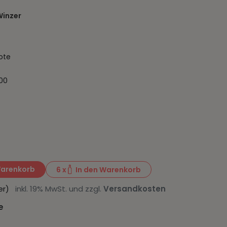
inzer
ote
100
Warenkorb
6
x
In den Warenkorb
iter)
inkl. 19% MwSt. und zzgl.
Versandkosten
e