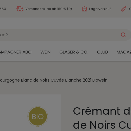
3860
Versand frei ab
ab 150 € (D)
Lagerverkauf
G
AMPAGNER ABO
WEIN
GLÄSER & CO.
CLUB
MAGAZ
urgogne Blanc de Noirs Cuvée Blanche 2021 Biowein
Crémant d
de Noirs C