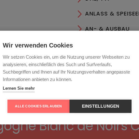
ANLASS & SPEISE
AN- & AUSBAU
LAGER & SERVIER
Wir verwenden Cookies
Wir setzen Cookies ein, um die Nutzung unserer Webseiten zu
ESSEN
analysieren, einschließlich des Such und Surfverlaufs,
Suchbegriffen und Ihnen auf Ihr Nutzungsverhalten angepasste
RECHTLICHES
Informationen anbieten zu können.
Lernen Sie mehr
EINSTELLUNGEN
ALLE COOKIES ERLAUBEN
ogne Blanc de Noirs 