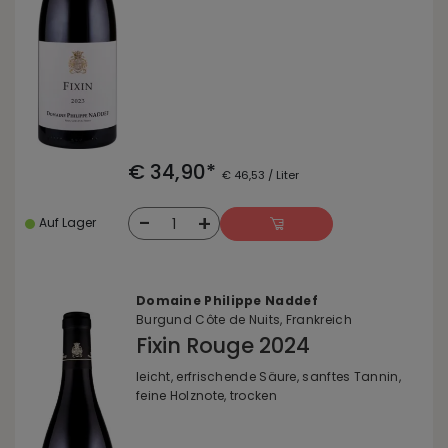
€ 34,90*
€ 46,53 / Liter
-
+
1
Auf Lager
Domaine Philippe Naddef
Burgund Côte de Nuits, Frankreich
Fixin Rouge 2024
leicht, erfrischende Säure, sanftes Tannin,
feine Holznote, trocken