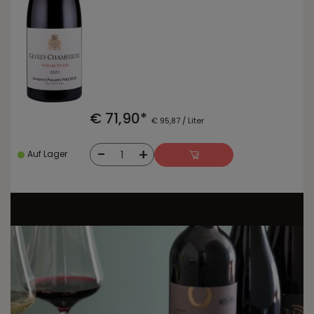
€ 71,90*
€ 95,87 / Liter
-
+
1
Auf Lager