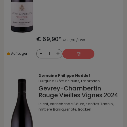
€ 69,90*
€ 93,20 / Liter
-
+
1
Auf Lager
Domaine Philippe Naddef
Burgund Côte de Nuits, Frankreich
Gevrey-Chambertin
Rouge Vieilles Vignes 2024
leicht, erfrischende Säure, sanftes Tannin,
mittlere Barriquenote, trocken