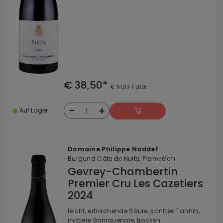
€ 38,50*
€ 51,33 / Liter
-
+
1
Auf Lager
Domaine Philippe Naddef
Burgund Côte de Nuits, Frankreich
Gevrey-Chambertin
Premier Cru Les Cazetiers
2024
leicht, erfrischende Säure, sanftes Tannin,
mittlere Barriquenote, trocken