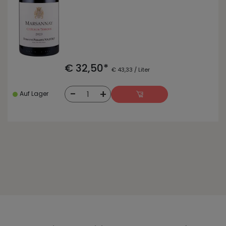
€ 32,50*
€ 43,33 / Liter
-
+
1
Auf Lager