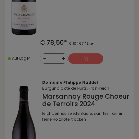
€ 78,50*
€ 104,67 / Liter
-
+
1
Auf Lager
Domaine Philippe Naddef
Burgund Côte de Nuits, Frankreich
Marsannay Rouge Choeur
de Terroirs 2024
leicht, erfrischende Säure, sanftes Tannin,
feine Holznote, trocken