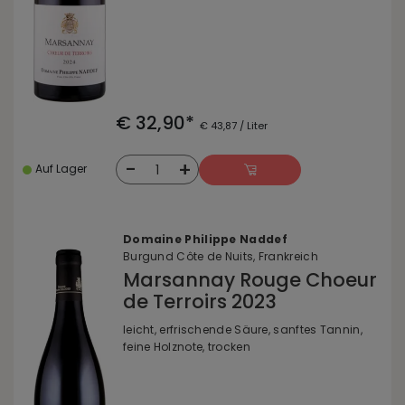
€ 32,90*
€ 43,87 / Liter
-
+
1
Auf Lager
Domaine Philippe Naddef
Burgund Côte de Nuits, Frankreich
Marsannay Rouge Choeur
de Terroirs 2023
leicht, erfrischende Säure, sanftes Tannin,
feine Holznote, trocken