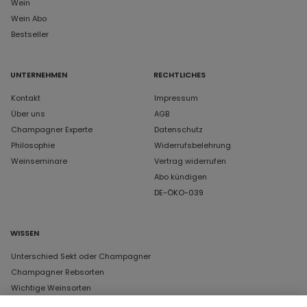
Wein
Wein Abo
Bestseller
UNTERNEHMEN
RECHTLICHES
Kontakt
Impressum
Über uns
AGB
Champagner Experte
Datenschutz
Philosophie
Widerrufsbelehrung
Weinseminare
Vertrag widerrufen
Abo kündigen
DE-ÖKO-039
WISSEN
Unterschied Sekt oder Champagner
Champagner Rebsorten
Wichtige Weinsorten