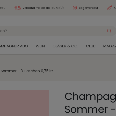
3860
Versand frei ab
ab 150 € (D)
Lagerverkauf
G
AMPAGNER ABO
WEIN
GLÄSER & CO.
CLUB
MAGAZ
ommer - 3 Flaschen 0,75 ltr.
Champagn
Sommer - 3