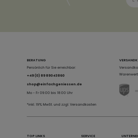
BERATUNG
VERSANDK
Persönlich für Sie erreichbar:
Versandkos
Warenwert 
+49 (0) 89 89043860
shop@einfachgeniessen.de
Mo - Fr 09:00 bis 18:00 Uhr
*inkl. 19% MwSt. und zzgl. Versandkosten
TOP LINKS
SERVICE
UNTERNE