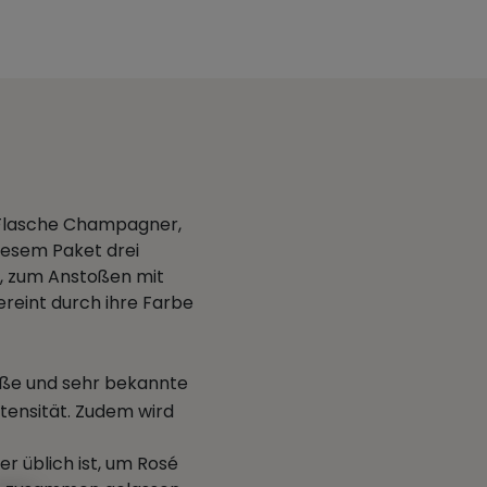
e Flasche Champagner,
iesem Paket drei
, zum Anstoßen mit
reint durch ihre Farbe
oße und sehr bekannte
ensität. Zudem wird
r üblich ist, um Rosé