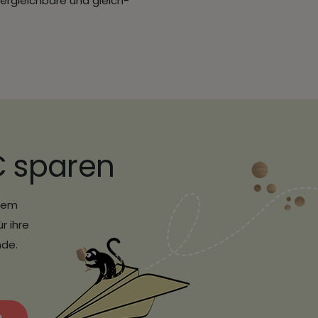
vergleichbare und gleich-
€ sparen
erem
r ihre
nde.
n