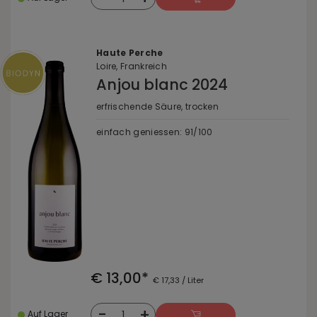
Haute Perche
Loire, Frankreich
Anjou blanc 2024
erfrischende Säure, trocken
einfach geniessen: 91/100
€ 13,00*
€ 17,33 / Liter
-
+
1
Auf Lager