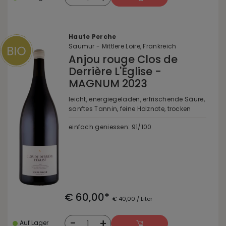
Haute Perche
Saumur - Mittlere Loire, Frankreich
Anjou rouge Clos de
Derrière L'Église -
MAGNUM 2023
leicht, energiegeladen, erfrischende Säure,
sanftes Tannin, feine Holznote, trocken
einfach geniessen: 91/100
€ 60,00*
€ 40,00 / Liter
-
+
1
Auf Lager