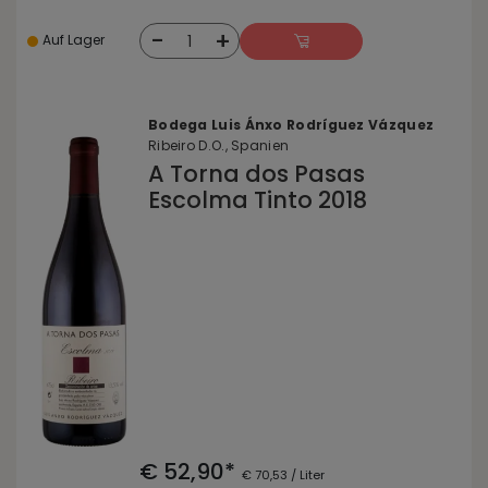
-
+
1
Auf Lager
Bodega Luis Ánxo Rodríguez Vázquez
Ribeiro D.O., Spanien
A Torna dos Pasas
Escolma Tinto 2018
€ 52,90*
€ 70,53 / Liter