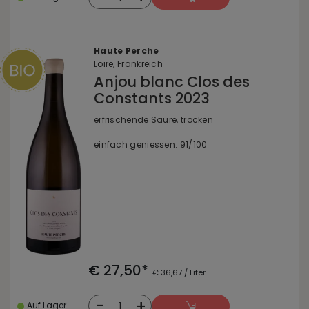
Haute Perche
Loire, Frankreich
Anjou blanc Clos des
Constants 2023
erfrischende Säure, trocken
einfach geniessen: 91/100
€ 27,50*
€ 36,67 / Liter
-
+
1
Auf Lager