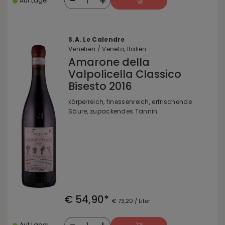
-
+
1
Auf Lager
S.A. Le Calendre
Venetien / Veneto, Italien
Amarone della
Valpolicella Classico
Bisesto 2016
körperreich, finessenreich, erfrischende
Säure, zupackendes Tannin
€ 54,90*
€ 73,20 / Liter
Auf Lager