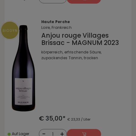
Haute Perche
Loire, Frankreich
Anjou rouge Villages
Brissac - MAGNUM 2023
körperreich, erfrischende Säure,
zupackendes Tannin, trocken
€ 35,00*
€ 23,33 / Liter
-
+
1
Auf Lager