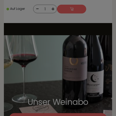
-
+
1
Auf Lager
Unser Weinabo