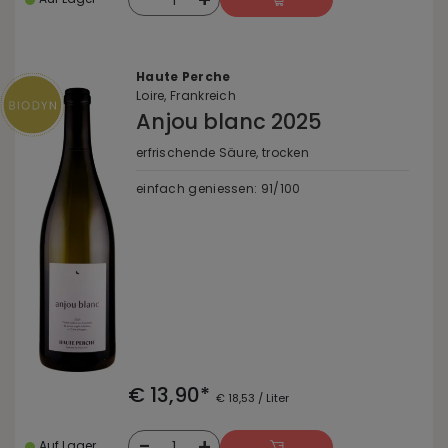
Haute Perche
Loire, Frankreich
Anjou blanc 2025
erfrischende Säure, trocken
einfach geniessen: 91/100
€ 13,90*
€ 18,53 / Liter
-
+
1
Auf Lager