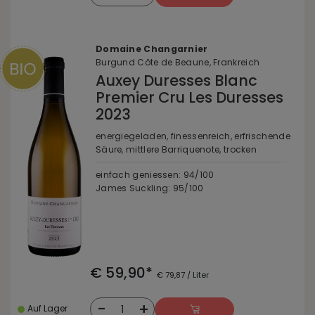
Domaine Changarnier
Burgund Côte de Beaune, Frankreich
Auxey Duresses Blanc
Premier Cru Les Duresses
2023
energiegeladen, finessenreich, erfrischende
Säure, mittlere Barriquenote, trocken
einfach geniessen: 94/100
James Suckling: 95/100
€ 59,90*
€ 79,87 / Liter
-
+
1
Auf Lager