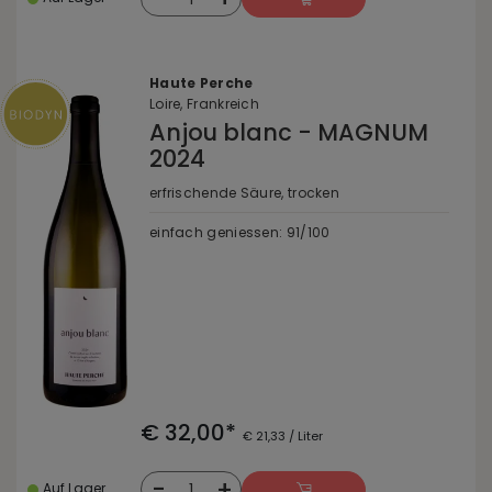
Haute Perche
Loire, Frankreich
Anjou blanc - MAGNUM
2024
erfrischende Säure, trocken
einfach geniessen: 91/100
€ 32,00*
€ 21,33 / Liter
-
+
1
Auf Lager