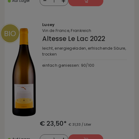
-
+
1
Auf Lager
Lucey
Vin de France, Frankreich
Altesse Le Lac 2022
leicht, energiegeladen, erfrischende Säure,
trocken
einfach geniessen: 90/100
€ 23,50*
€ 31,33 / Liter