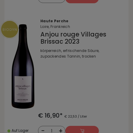
Haute Perche
Loire, Frankreich
Anjou rouge Villages
Brissac 2023
körperreich, erfrischende Säure,
zupackendes Tannin, trocken
€ 16,90*
€ 22,53 / Liter
-
+
1
Auf Lager