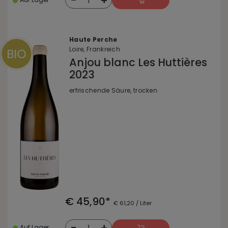
-
+
1
Haute Perche
Loire, Frankreich
Anjou blanc Les Huttières
2023
erfrischende Säure, trocken
€ 45,90*
€ 61,20 / Liter
-
+
1
Auf Lager