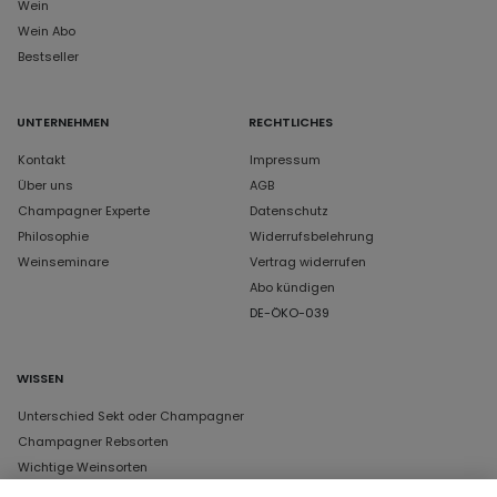
Wein
Wein Abo
Bestseller
UNTERNEHMEN
RECHTLICHES
Kontakt
Impressum
Über uns
AGB
Champagner Experte
Datenschutz
Philosophie
Widerrufsbelehrung
Weinseminare
Vertrag widerrufen
Abo kündigen
DE-ÖKO-039
WISSEN
Unterschied Sekt oder Champagner
Champagner Rebsorten
Wichtige Weinsorten