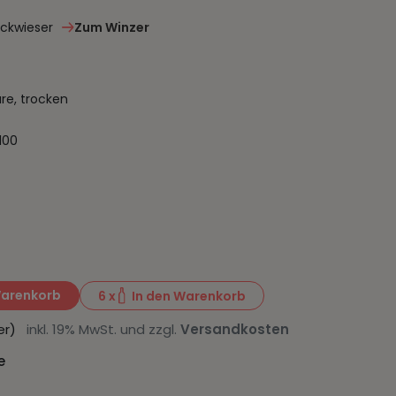
ckwieser
Zum Winzer
ure, trocken
100
Warenkorb
6
x
In den Warenkorb
iter)
inkl. 19% MwSt. und zzgl.
Versandkosten
e