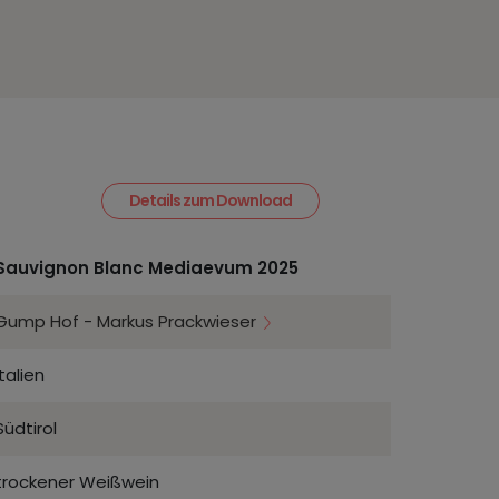
Details zum Download
Sauvignon Blanc Mediaevum 2025
Gump Hof - Markus Prackwieser
Italien
Südtirol
trockener Weißwein