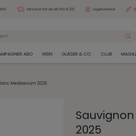
3860
Versand frei ab
ab 150 € (D)
Lagerverkauf
G
AMPAGNER ABO
WEIN
GLÄSER & CO.
CLUB
MAGAZ
Blanc Mediaevum 2025
Sauvignon
2025