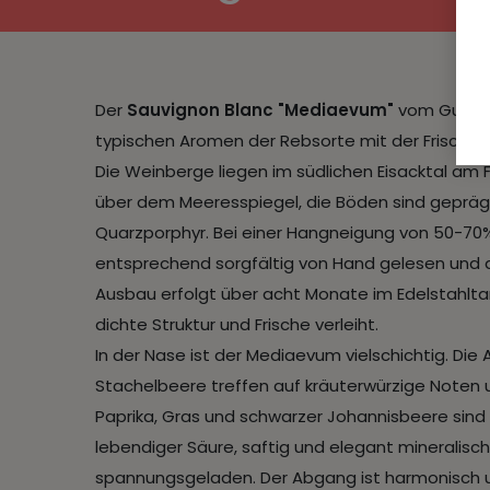
Der
Sauvignon Blanc "Mediaevum"
vom Gump Ho
typischen Aromen der Rebsorte mit der Frische un
Die Weinberge liegen im südlichen Eisacktal am
über dem Meeresspiegel, die Böden sind gepräg
Quarzporphyr. Bei einer Hangneigung von 50-70% 
entsprechend sorgfältig von Hand gelesen und 
Ausbau erfolgt über acht Monate im Edelstahlta
dichte Struktur und Frische verleiht.
In der Nase ist der Mediaevum vielschichtig. Die
Stachelbeere treffen auf kräuterwürzige Noten 
Paprika, Gras und schwarzer Johannisbeere sind 
lebendiger Säure, saftig und elegant mineralisc
spannungsgeladen. Der Abgang ist harmonisch u