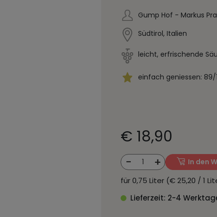
Gump Hof - Markus Pra
Südtirol, Italien
leicht, erfrischende Sä
einfach geniessen: 89/
€ 18,90
-
+
1
In den 
für 0,75 Liter (€ 25,20 / 1 L
Lieferzeit: 2-4 Werktag