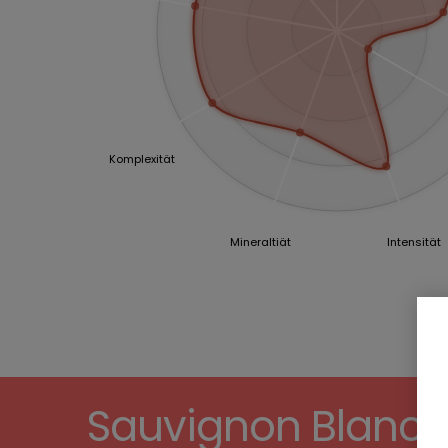
Komplexität
Mineraltiät
Intensität
Sauvignon Blanc