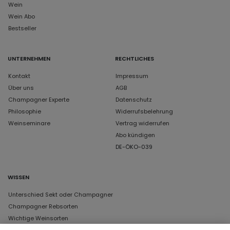
Wein
Wein Abo
Bestseller
UNTERNEHMEN
RECHTLICHES
Kontakt
Impressum
Über uns
AGB
Champagner Experte
Datenschutz
Philosophie
Widerrufsbelehrung
Weinseminare
Vertrag widerrufen
Abo kündigen
DE-ÖKO-039
WISSEN
Unterschied Sekt oder Champagner
Champagner Rebsorten
Wichtige Weinsorten