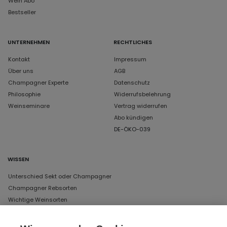
Wein Abo
Bestseller
UNTERNEHMEN
RECHTLICHES
Kontakt
Impressum
Über uns
AGB
Champagner Experte
Datenschutz
Philosophie
Widerrufsbelehrung
Weinseminare
Vertrag widerrufen
Abo kündigen
DE-ÖKO-039
WISSEN
Unterschied Sekt oder Champagner
Champagner Rebsorten
Wichtige Weinsorten