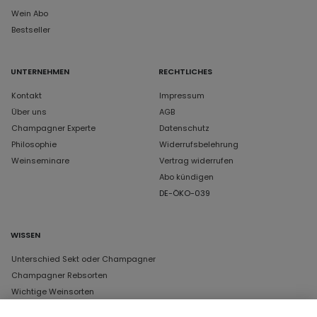
Wein Abo
Bestseller
UNTERNEHMEN
RECHTLICHES
Kontakt
Impressum
Über uns
AGB
Champagner Experte
Datenschutz
Philosophie
Widerrufsbelehrung
Weinseminare
Vertrag widerrufen
Abo kündigen
DE-ÖKO-039
WISSEN
Unterschied Sekt oder Champagner
Champagner Rebsorten
Wichtige Weinsorten