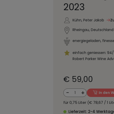
2023
Kühn, Peter Jakob
Z
Rheingau, Deutschland
energiegeladen, finess
einfach geniessen: 94/
Robert Parker Wine Adv
€ 59,00
-
+
1
In den 
für 0,75 Liter (€ 78,67 / 1 L
Lieferzeit: 2-4 Werktag