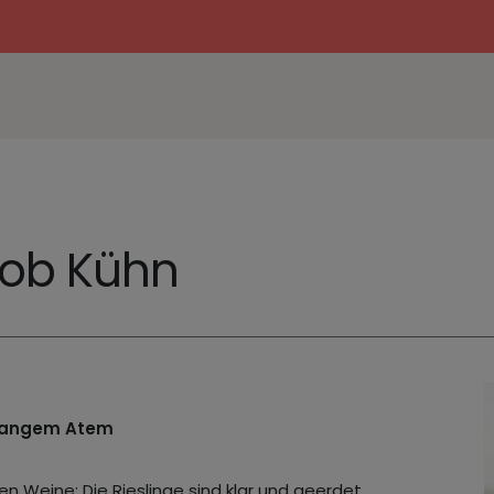
kob Kühn
t langem Atem
 Weine: Die Rieslinge sind klar und geerdet,