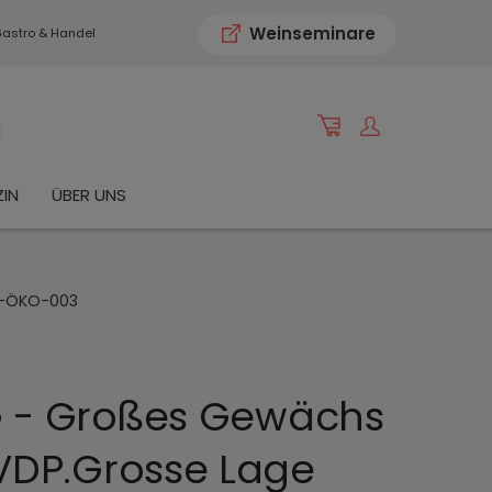
Weinseminare
astro & Handel
IN
ÜBER UNS
DE-ÖKO-003
G - Großes Gewächs
VDP.Grosse Lage