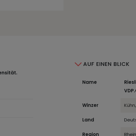
AUF EINEN BLICK
ensität.
Name
Ries
VDP.
Winzer
Kühn
Land
Deut
Region
Rhei