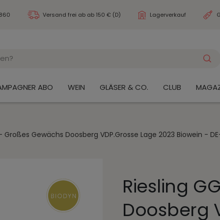
3860
Versand frei ab
ab 150 € (D)
Lagerverkauf
G
AMPAGNER ABO
WEIN
GLÄSER & CO.
CLUB
MAGAZ
 - Großes Gewächs Doosberg VDP.Grosse Lage 2023 Biowein - 
Riesling G
Doosberg 