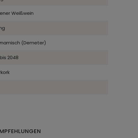
kener Weißwein
ing
ynamisch (Demeter)
bis 2048
kork
EMPFEHLUNGEN