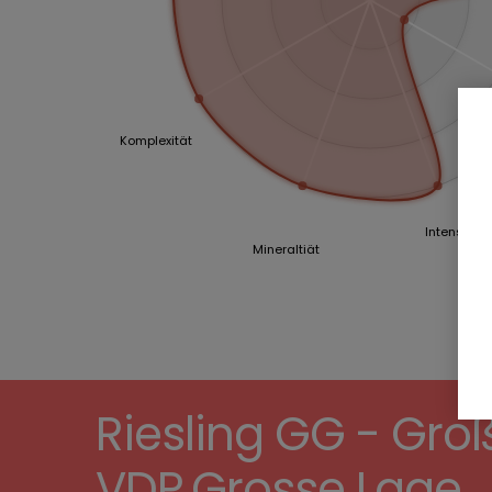
Komplexität
Intensität
Mineraltiät
Riesling GG - Gr
VDP.Grosse Lage