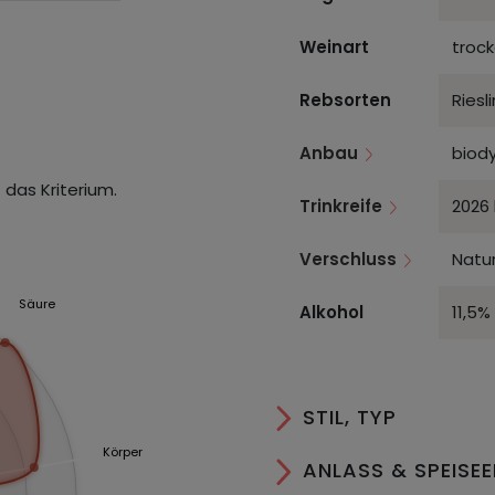
Weinart
troc
Rebsorten
Riesl
Anbau
biod
 das Kriterium.
Trinkreife
2026 
Verschluss
Natur
Säure
Alkohol
11,5%
STIL, TYP
Körper
ANLASS & SPEISE