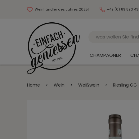
Weinhändler des Jahres 2025!
+49 (0) 89 890 4
Name
CHAMPAGNER
CH
Home
>
Wein
>
Weißwein
>
Riesling GG