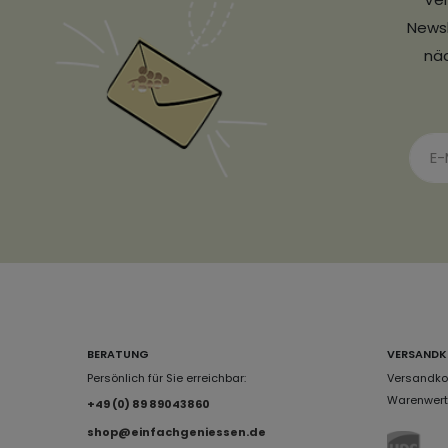
Newsl
näc
BERATUNG
VERSANDK
Persönlich für Sie erreichbar:
Versandkos
Warenwert 
+49 (0) 89 89043860
shop@einfachgeniessen.de