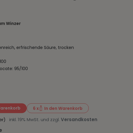
um Winzer
enreich, erfrischende Säure, trocken
100
ocate: 95/100
Warenkorb
6
x
In den Warenkorb
iter)
inkl. 19% MwSt. und zzgl.
Versandkosten
e