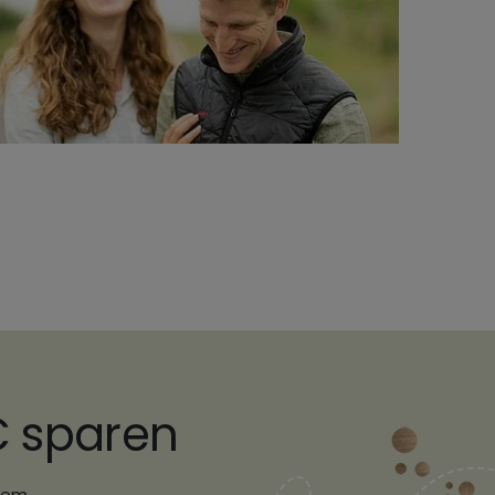
€ sparen
erem