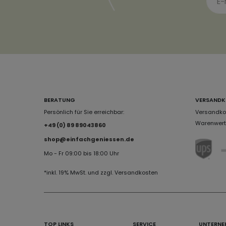
BERATUNG
VERSANDK
Persönlich für Sie erreichbar:
Versandkos
Warenwert 
+49 (0) 89 89043860
shop@einfachgeniessen.de
Mo - Fr 09:00 bis 18:00 Uhr
*inkl. 19% MwSt. und zzgl. Versandkosten
TOP LINKS
SERVICE
UNTERNE