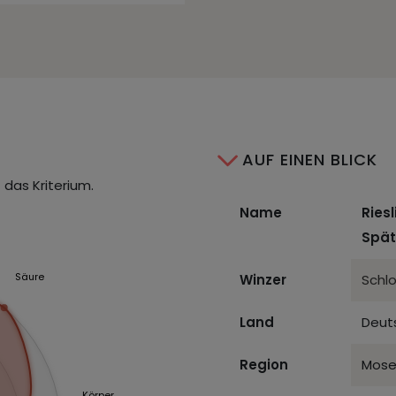
AUF EINEN BLICK
 das Kriterium.
Name
Ries
Spät
Säure
Winzer
Schlo
Land
Deut
Region
Mose
Körper