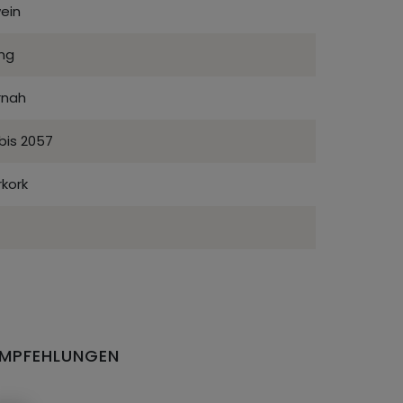
ein
ing
rnah
bis 2057
kork
EMPFEHLUNGEN