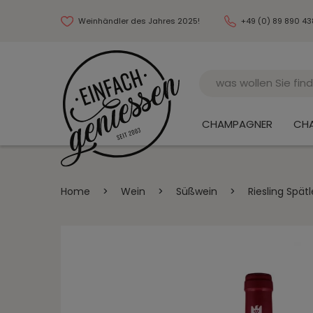
Weinhändler des Jahres 2025!
+49 (0) 89 890 4
Name
CHAMPAGNER
CH
Home
>
Wein
>
Süßwein
>
Riesling Spä