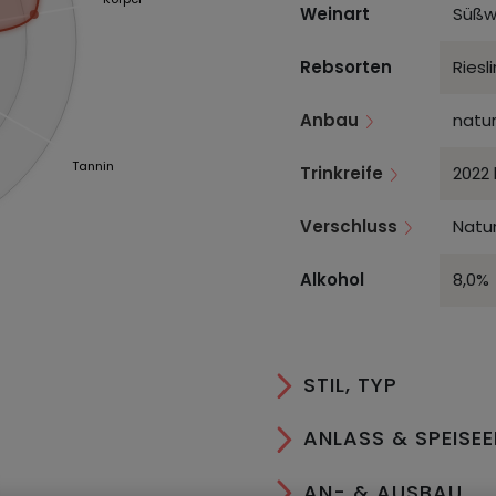
Weinart
Süßw
Rebsorten
Riesl
Anbau
natu
Tannin
Trinkreife
2022 
Verschluss
Natur
Alkohol
8,0%
STIL, TYP
ANLASS & SPEISE
AN- & AUSBAU