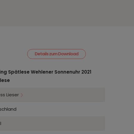
Details zum Download
ling Spätlese Wehlener Sonnenuhr 2021
lese
ss Lieser
schland
l