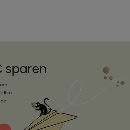
€ sparen
erem
r ihre
nde.