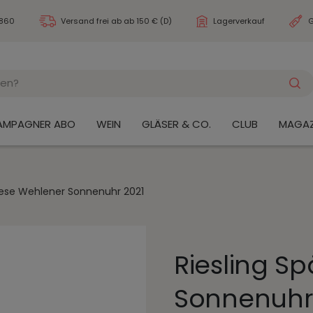
3860
Versand frei ab
ab 150 € (D)
Lagerverkauf
G
AMPAGNER ABO
WEIN
GLÄSER & CO.
CLUB
MAGAZ
tlese Wehlener Sonnenuhr 2021
Riesling S
Sonnenuhr