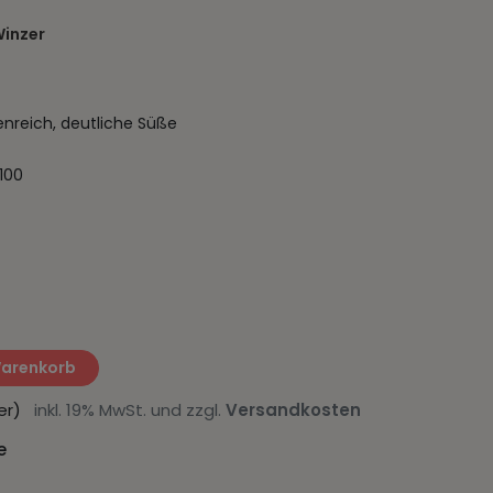
inzer
enreich, deutliche Süße
100
Warenkorb
iter)
inkl. 19% MwSt. und zzgl.
Versandkosten
e