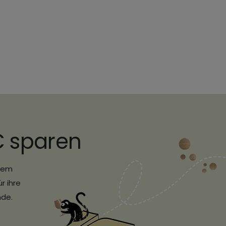
€ sparen
erem
r ihre
nde.