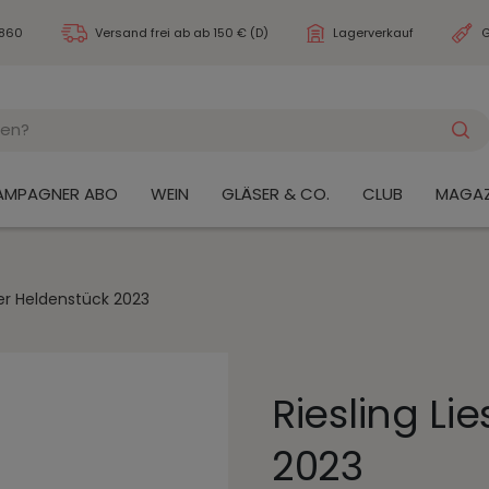
3860
Versand frei ab
ab 150 € (D)
Lagerverkauf
G
AMPAGNER ABO
WEIN
GLÄSER & CO.
CLUB
MAGAZ
ser Heldenstück 2023
Riesling Li
2023