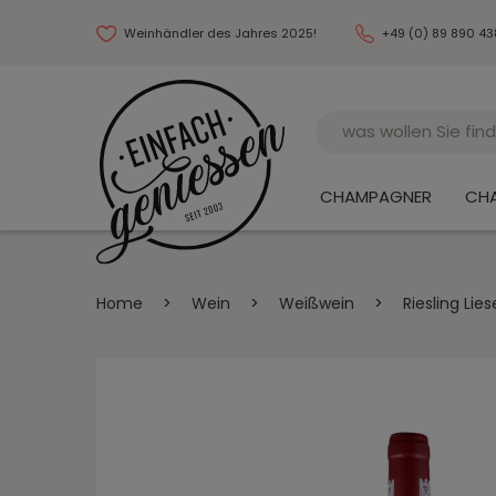
Weinhändler des Jahres 2025!
+49 (0) 89 890 4
Name
CHAMPAGNER
CH
Home
>
Wein
>
Weißwein
>
Riesling Lie