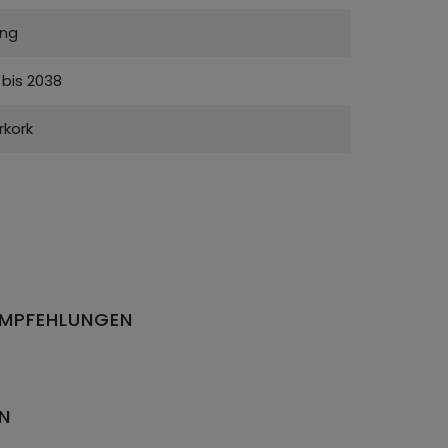
ing
 bis 2038
rkork
EMPFEHLUNGEN
EN