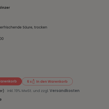
inzer
 erfrischende Säure, trocken
100
Warenkorb
6
x
In den Warenkorb
iter)
inkl. 19% MwSt. und zzgl.
Versandkosten
e