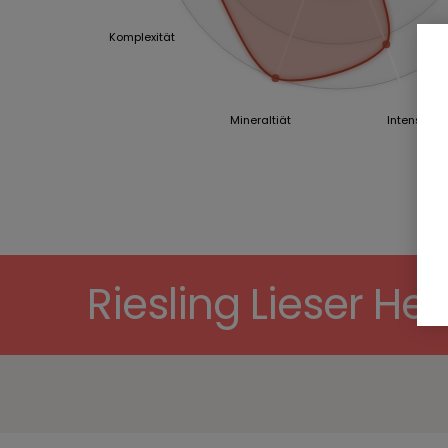
Komplexität
Mineraltiät
Intensität
Riesling Lieser He