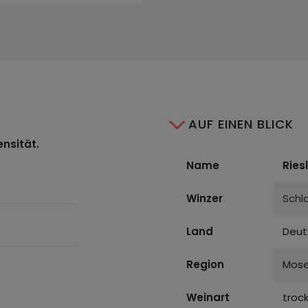
AUF EINEN BLICK
ensität.
Name
Ries
Winzer
Schl
Land
Deut
Region
Mose
Weinart
troc