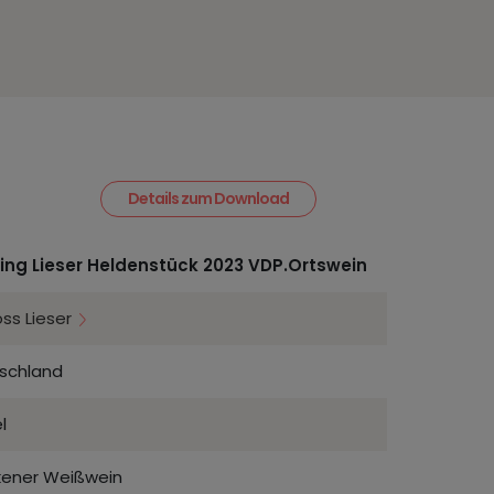
Details zum Download
ling Lieser Heldenstück 2023 VDP.Ortswein
oss Lieser
schland
l
kener Weißwein