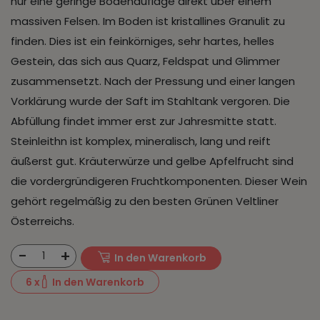
nur eine geringe Bodenauflage direkt über einem
massiven Felsen. Im Boden ist kristallines Granulit zu
finden. Dies ist ein feinkörniges, sehr hartes, helles
Gestein, das sich aus Quarz, Feldspat und Glimmer
zusammensetzt. Nach der Pressung und einer langen
Vorklärung wurde der Saft im Stahltank vergoren. Die
Abfüllung findet immer erst zur Jahresmitte statt.
Steinleithn ist komplex, mineralisch, lang und reift
äußerst gut. Kräuterwürze und gelbe Apfelfrucht sind
die vordergründigeren Fruchtkomponenten. Dieser Wein
gehört regelmäßig zu den besten Grünen Veltliner
Österreichs.
-
+
1
In den Warenkorb
6
x
In den Warenkorb