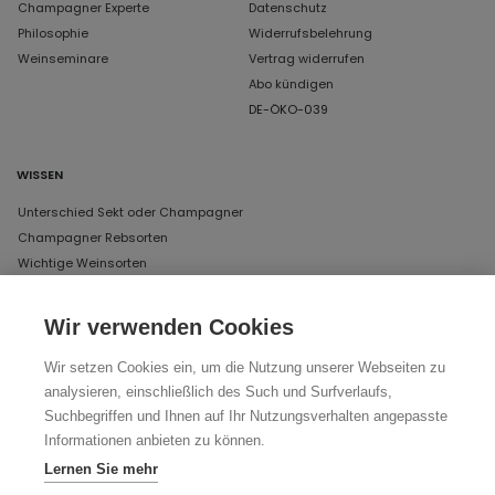
Champagner Experte
Datenschutz
Philosophie
Widerrufsbelehrung
Weinseminare
Vertrag widerrufen
Abo kündigen
DE-ÖKO-039
WISSEN
Unterschied Sekt oder Champagner
Champagner Rebsorten
Wichtige Weinsorten
Wir verwenden Cookies
UNSERE ÖFFNUNGSZEITEN IN MÜNCHEN
Wir setzen Cookies ein, um die Nutzung unserer Webseiten zu
DAS LAGER
analysieren, einschließlich des Such und Surfverlaufs,
Schertlinstraße 17, 81379 München
Suchbegriffen und Ihnen auf Ihr Nutzungsverhalten angepasste
Donnerstag und Freitag von 12 bis 18 Uhr
Informationen anbieten zu können.
Lernen Sie mehr
Ihr Weg zu uns