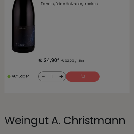
Tannin, feine Holznote, trocken
€ 24,90*
€ 33,20 / Liter
-
+
1
Auf Lager
Weingut A. Christmann