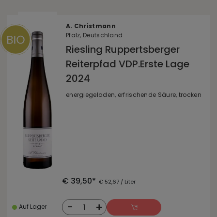
A. Christmann
Pfalz, Deutschland
Riesling Ruppertsberger
Reiterpfad VDP.Erste Lage
2024
energiegeladen, erfrischende Säure, trocken
€ 39,50*
€ 52,67 / Liter
-
+
1
Auf Lager