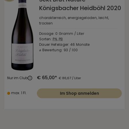
Königsbacher Heidböhl 2020
charakterreich, energiegeladen, leicht,
trocken
Dosage: 0 Gramm / Liter
Sorten:
PN
,
PB
Dauer Hefelager: 46 Monate
⌀ Bewertung: 93 / 100
€ 65,00*
Nur im Club
i
€ 86,67 / Liter
max. 1 Fl.
Im Shop anmelden