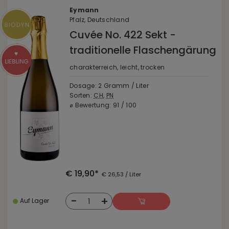
Eymann
Pfalz, Deutschland
Cuvée No. 422 Sekt -
traditionelle Flaschengärung
charakterreich, leicht, trocken
Dosage: 2 Gramm / Liter
Sorten:
CH
,
PN
⌀ Bewertung: 91 / 100
€ 19,90*
€ 26,53 / Liter
-
+
1
Auf Lager