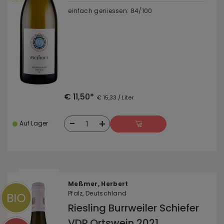
einfach geniessen: 84/100
€ 11,50*
€ 15,33 / Liter
-
+
1
Auf Lager
Meßmer, Herbert
Pfalz, Deutschland
Riesling Burrweiler Schiefer
VDP.Ortswein 2021