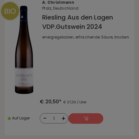
A. Christmann
Pfalz, Deutschland
Riesling Aus den Lagen
VDP.Gutswein 2024
energiegeladen, erfrischende Säure, trocken
€ 20,50*
€ 27,33 / Liter
-
+
1
Auf Lager