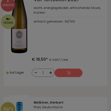
leicht, energiegeladen, erfrischende Säure,
trocken
einfach geniessen: 92/100
€ 18,50*
€ 24,67 / Liter
-
+
1
Auf Lager
Meßmer, Herbert
Pfalz, Deutschland