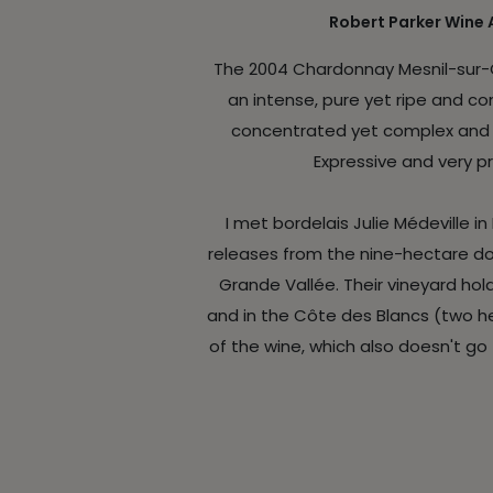
Robert Parker Wine 
The 2004 Chardonnay Mesnil-sur-
an intense, pure yet ripe and com
concentrated yet complex and f
Expressive and very pr
I met bordelais Julie Médeville i
releases from the nine-hectare do
Grande Vallée. Their vineyard ho
and in the Côte des Blancs (two hec
of the wine, which also doesn't go