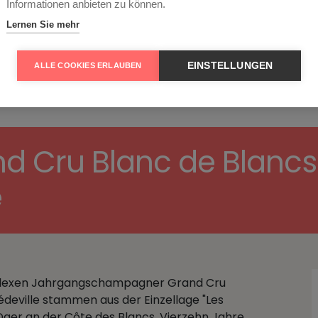
Informationen anbieten zu können.
ESSEN
Lernen Sie mehr
RECHTLICHES
EINSTELLUNGEN
ALLE COOKIES ERLAUBEN
Cru Blanc de Blancs 
e
mplexen Jahrgangschampagner Grand Cru
ville stammen aus der Einzellage "Les
ger an der Côte des Blancs. Vierzehn Jahre