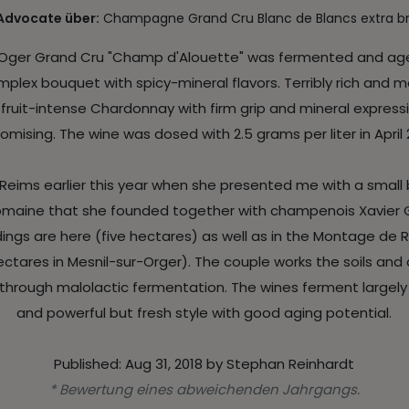
Advocate über:
Champagne Grand Cru Blanc de Blancs extra b
Oger Grand Cru "Champ d'Alouette" was fermented and aged 
plex bouquet with spicy-mineral flavors. Terribly rich and mou
ruit-intense Chardonnay with firm grip and mineral expressi
omising. The wine was dosed with 2.5 grams per liter in April 2
n Reims earlier this year when she presented me with a small
maine that she founded together with champenois Xavier Gon
ldings are here (five hectares) as well as in the Montage d
tares in Mesnil-sur-Orger). The couple works the soils and do
 through malolactic fermentation. The wines ferment largely 
and powerful but fresh style with good aging potential.
Published: Aug 31, 2018 by Stephan Reinhardt
* Bewertung eines abweichenden Jahrgangs.