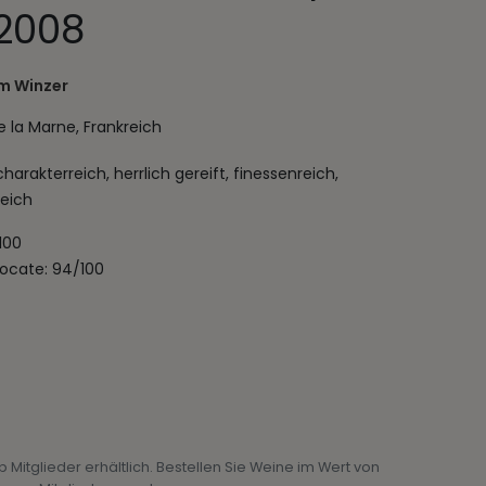
 2008
m Winzer
 la Marne, Frankreich
charakterreich, herrlich gereift, finessenreich,
reich
100
ocate: 94/100
ub Mitglieder erhältlich. Bestellen Sie Weine im Wert von