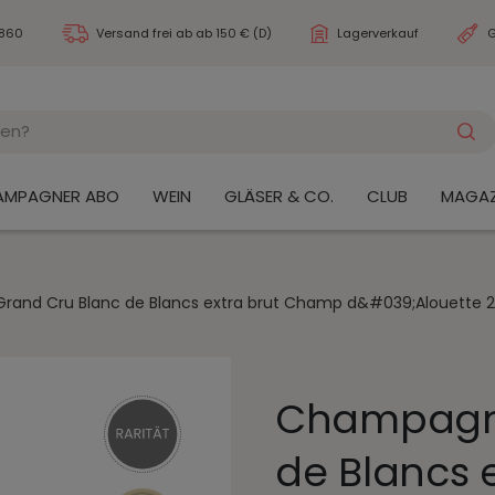
3860
Versand frei ab
ab 150 € (D)
Lagerverkauf
G
AMPAGNER ABO
WEIN
GLÄSER & CO.
CLUB
MAGAZ
and Cru Blanc de Blancs extra brut Champ d&#039;Alouette 
Champagne
de Blancs 