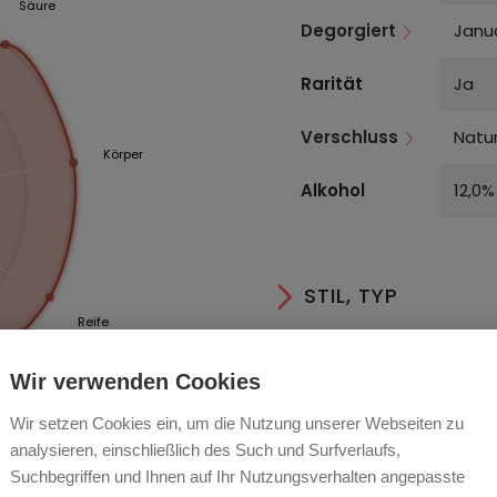
Säure
Degorgiert
Janu
Rarität
Ja
Verschluss
Natur
Körper
Alkohol
12,0%
STIL, TYP
Reife
ANLASS & SPEISE
Wir verwenden Cookies
AN- & AUSBAU
Wir setzen Cookies ein, um die Nutzung unserer Webseiten zu
analysieren, einschließlich des Such und Surfverlaufs,
LAGER & SERVIER
Suchbegriffen und Ihnen auf Ihr Nutzungsverhalten angepasste