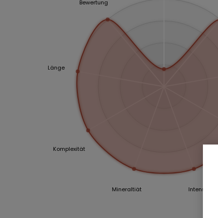
Bewertung
Länge
Komplexität
Mineraltiät
Intensität