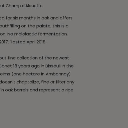
rut Champ d'Alouette
for six months in oak and offers
thfilling on the palate, this is a
on. No malolactic fermentation.
017. Tasted April 2018.
 but fine collection of the newest
et 18 years ago in Bisseuil in the
e Reims (one hectare in Ambonnay)
esn't chaptalize, fine or filter any
in oak barrels and represent a ripe