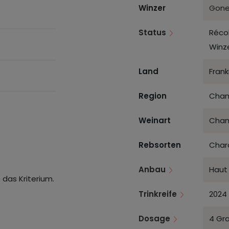
Winzer
Gone
Status
Réco
Winz
Land
Frank
Region
Cham
Weinart
Cha
Rebsorten
Char
Anbau
Haut
 das Kriterium.
Trinkreife
2024 
Dosage
4 Gra