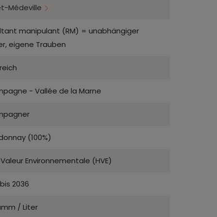
t-Médeville
ltant manipulant (RM) = unabhängiger
er, eigene Trauben
reich
pagne - Vallée de la Marne
mpagner
donnay (100%)
 Valeur Environnementale (HVE)
bis 2036
mm / Liter