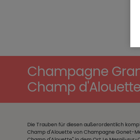
Champagne Grand 
Champ d'Alouett
Die Trauben für diesen außerordentlich ko
Champ d'Alouette von Champagne Gonet-Méde
Champ d'Alouette" in dem Ort Le Mesnil-sur-O