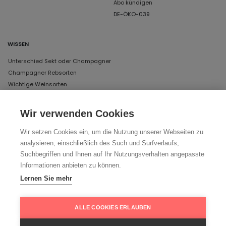
Abo kündigen
DE-ÖKO-039
WISSEN
Unterschied Sekt oder Champagner
Champagner Rebsorten
Wichtige Weinsorten
Wir verwenden Cookies
UNSERE ÖFFNUNGSZEITEN IN MÜNCHEN
Wir setzen Cookies ein, um die Nutzung unserer Webseiten zu
DAS LAGER
analysieren, einschließlich des Such und Surfverlaufs,
Schertlinstraße 17, 81379 München
Suchbegriffen und Ihnen auf Ihr Nutzungsverhalten angepasste
Donnerstag und Freitag von 12 bis 18 Uhr
Informationen anbieten zu können.
Lernen Sie mehr
Ihr Weg zu uns
ALLE COOKIES ERLAUBEN