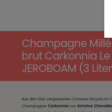
Champagne Millés
brut Carkonnia Le
JEROBOAM (3 Liter
Aus den fast vergessenen Coteaux Vitryats i
Champagner
Carkonnia
von
Antoine Chevalie