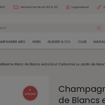
3860
Versand frei ab
ab 150 € (D)
Lagerverkauf
G
AMPAGNER ABO
WEIN
GLÄSER & CO.
CLUB
MAGAZ
lésime Blanc de Blancs extra brut Carkonnia Le Jardin de Meuni
Champagne
de Blancs 