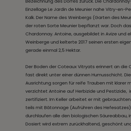
Bezeichnung des Dorfes zurück. Die Chardonnay-
Einzellage Le Jardin de Meunier nahe Vitry-en-P
Kalk. Der Name des Weinbergs (Garten des Meuni
der roten Sorte Meunier bepflanzt war. Doch das i
Chardonnay. Antoine, ausgebildet in Avize und 
Weinberge und kelterte 2017 seinen ersten eige
gerade einmal 2,5 Hektar.
Der Boden der Coteaux Vitryats erinnert an die C
fast direkt unter einer dünnen Humusschicht. Di
Ausrichtung sorgen für reife Trauben mit klarer m
verzichtet Antoine auf Herbizide und Pestizide, 
zertifiziert. Im Keller arbeitet er mit gebraucht
teils mit Bâtonnage (Aufrühren des Hefesatzes)
durchlaufen alle den biologischen Säureabbau, in
Dosiert wird extrem zurückhaltend, geschönt und fi