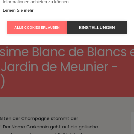
RECHTLICHES
Informationen anbieten zu können.
Lernen Sie mehr
EINSTELLUNGEN
ALLE COOKIES ERLAUBEN
ime Blanc de Blancs e
 Jardin de Meunier -
)
m Osten der Champagne stammt der
r
. Der Name Carkonnia geht auf die gallische