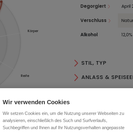
Degorgiert
April
Verschluss
Natur
Körper
Alkohol
12,0%
STIL, TYP
ANLASS & SPEISE
Reife
AN- & AUSBAU
Wir verwenden Cookies
LAGER & SERVIER
Wir setzen Cookies ein, um die Nutzung unserer Webseiten zu
ESSEN
analysieren, einschließlich des Such und Surfverlaufs,
Suchbegriffen und Ihnen auf Ihr Nutzungsverhalten angepasste