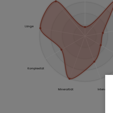
Länge
Komplexität
Mineraltiät
Intensität