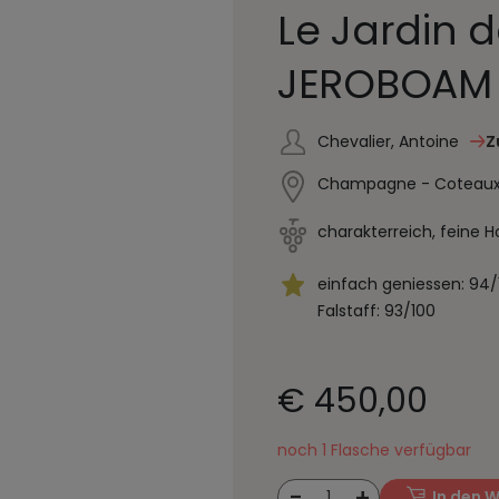
Le Jardin 
JEROBOAM (
Chevalier, Antoine
Z
Champagne - Coteaux V
charakterreich, feine H
einfach geniessen: 94/
Falstaff: 93/100
€ 450,00
noch 1 Flasche verfügbar
-
+
1
In den 