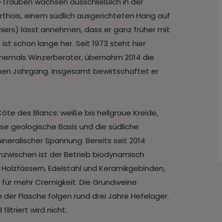
Trauben wachsen ausschließlich in der
erthois, einem südlich ausgerichteten Hang auf
ers) lässt annehmen, dass er ganz früher mit
st schon lange her. Seit 1973 steht hier
ehemals Winzerberater, übernahm 2014 die
nen Jahrgang. Insgesamt bewirtschaftet er
ôte des Blancs: weiße bis hellgraue Kreide,
ese geologische Basis und die südliche
ineralischer Spannung. Bereits seit 2014
inzwischen ist der Betrieb biodynamisch
en Holzfässern, Edelstahl und Keramikgebinden,
 für mehr Cremigkeit. Die Grundweine
 der Flasche folgen rund drei Jahre Hefelager.
ltriert wird nicht.