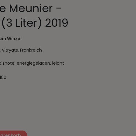
de Meunier -
3 Liter) 2019
um Winzer
itryats, Frankreich
olznote, energiegeladen, leicht
100
Warenkorb