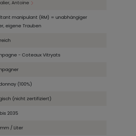
lier, Antoine
ltant manipulant (RM) = unabhängiger
er, eigene Trauben
reich
pagne - Coteaux Vitryats
mpagner
donnay (100%)
gisch (nicht zertifiziert)
bis 2035
mm / Liter