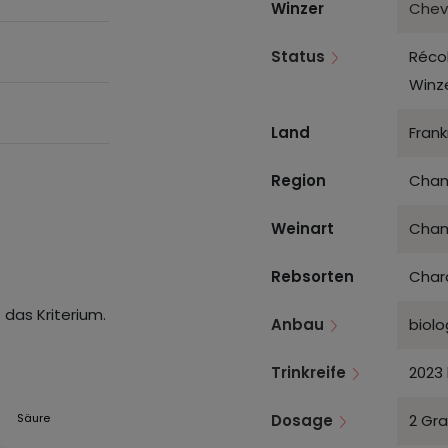
Winzer
Cheva
Status
Réco
Winz
Land
Frank
Region
Cham
Weinart
Cha
Rebsorten
Char
 das Kriterium.
Anbau
biolo
Trinkreife
2023 
Dosage
2 Gra
Säure