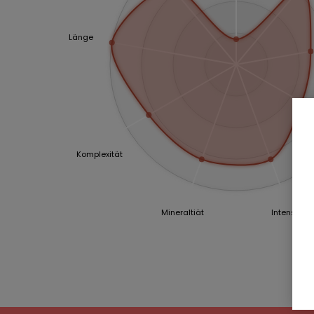
Länge
Komplexität
Mineraltiät
Intensität