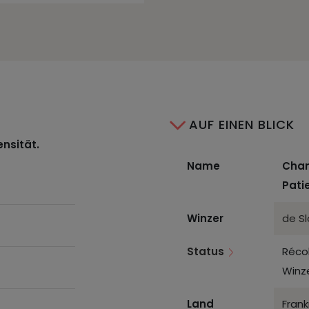
AUF EINEN BLICK
ensität.
Name
Cham
Pati
Winzer
de S
Status
Réco
Winz
Land
Frank