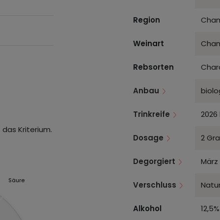
Region
Cham
Weinart
Cha
Rebsorten
Char
Anbau
biolo
Trinkreife
2026 
 das Kriterium.
Dosage
2 Gra
Degorgiert
März
Säure
Verschluss
Natur
Alkohol
12,5%