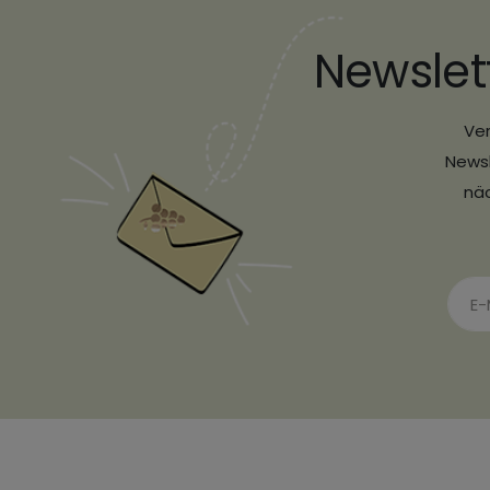
Newslet
Ver
Newsl
näc