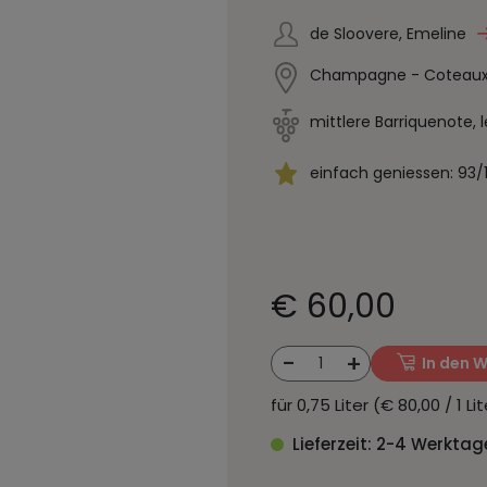
de Sloovere, Emeline
Champagne - Coteaux S
mittlere Barriquenote, l
einfach geniessen: 93/
€ 60,00
-
+
1
In den 
für 0,75 Liter (€ 80,00 / 1 L
Lieferzeit: 2-4 Werktag