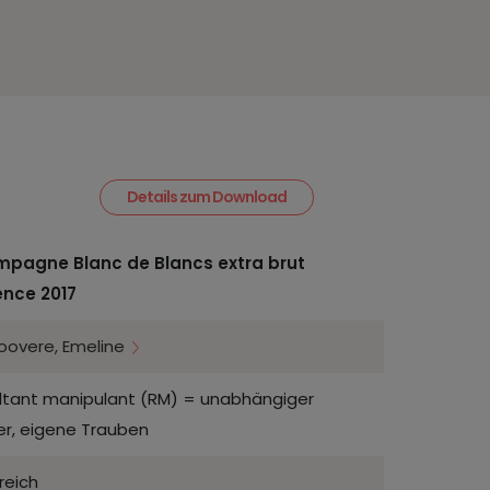
Details zum Download
pagne Blanc de Blancs extra brut
ence 2017
loovere, Emeline
ltant manipulant (RM) = unabhängiger
er, eigene Trauben
reich