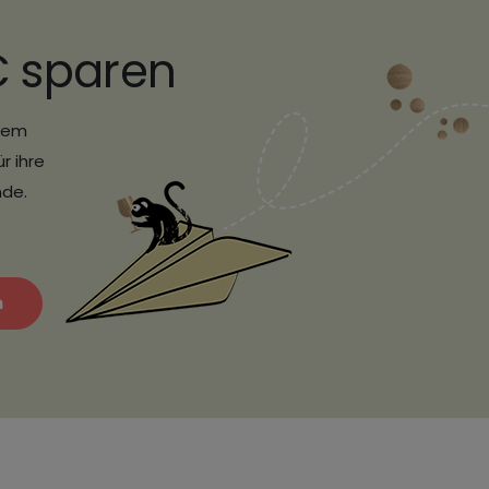
€ sparen
erem
r ihre
nde.
n