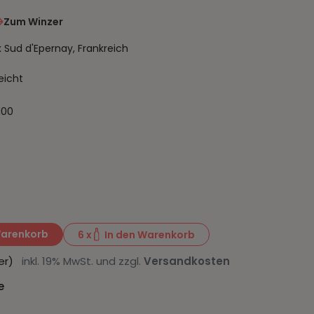
Zum Winzer
ud d'Epernay, Frankreich
eicht
100
Warenkorb
6
x
In den Warenkorb
iter)
inkl. 19% MwSt. und zzgl.
Versandkosten
e