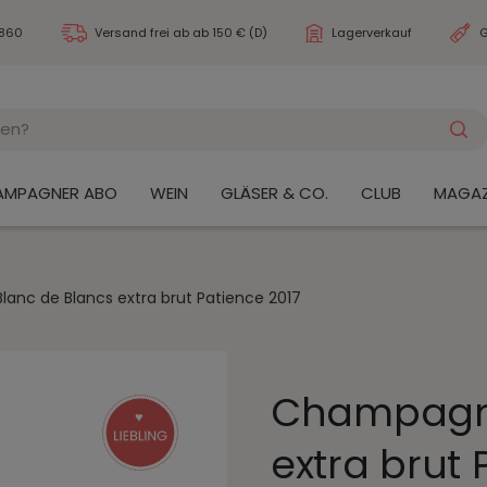
3860
Versand frei ab
ab 150 € (D)
Lagerverkauf
G
AMPAGNER ABO
WEIN
GLÄSER & CO.
CLUB
MAGAZ
nc de Blancs extra brut Patience 2017
Champagne
extra brut 