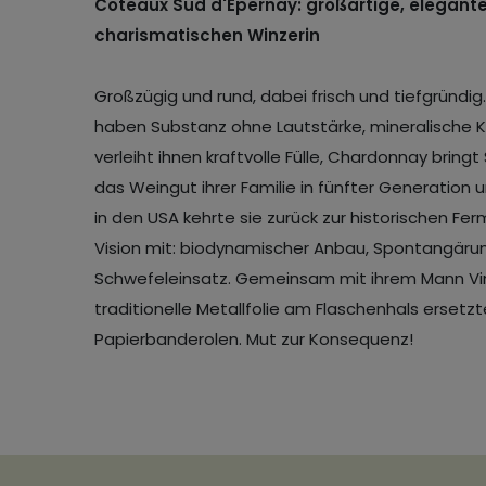
Coteaux Sud d'Epernay: großartige, elegant
charismatischen Winzerin
Großzügig und rund, dabei frisch und tiefgründ
haben Substanz ohne Lautstärke, mineralische K
verleiht ihnen kraftvolle Fülle, Chardonnay brin
das Weingut ihrer Familie in fünfter Generation 
in den USA kehrte sie zurück zur historischen Fe
Vision mit: biodynamischer Anbau, Spontangärun
Schwefeleinsatz. Gemeinsam mit ihrem Mann Vinc
traditionelle Metallfolie am Flaschenhals erset
Papierbanderolen. Mut zur Konsequenz!