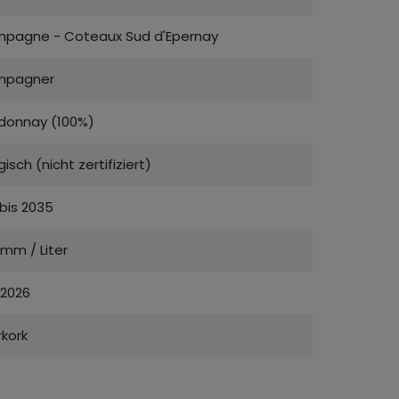
pagne - Coteaux Sud d'Epernay
mpagner
donnay (100%)
gisch (nicht zertifiziert)
bis 2035
mm / Liter
 2026
kork