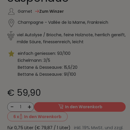
Gamet
Zum Winzer
Champagne - Vallée de la Marne, Frankreich
viel Autolyse / Brioche, feine Holznote, herrlich gereift,
milde Säure, finessenreich, leicht
einfach geniessen: 93/100
Eichelmann: 3/5
Bettane & Desseauve: 15,5/20
Bettane & Desseauve: 91/100
€ 59,90
-
+
1
In den Warenkorb
6
x
In den Warenkorb
für 0,75 Liter (€ 79,87 / 1 Liter)
inkl. 19% MwSt. und zzgl.