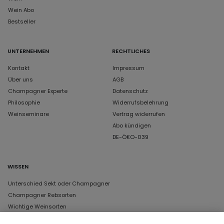
Wein Abo
Bestseller
UNTERNEHMEN
RECHTLICHES
Kontakt
Impressum
Über uns
AGB
Champagner Experte
Datenschutz
Philosophie
Widerrufsbelehrung
Weinseminare
Vertrag widerrufen
Abo kündigen
DE-ÖKO-039
WISSEN
Unterschied Sekt oder Champagner
Champagner Rebsorten
Wichtige Weinsorten