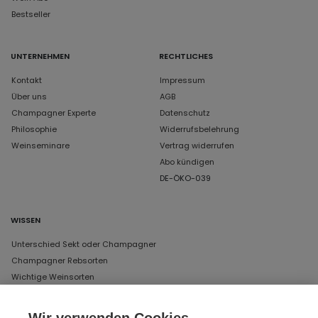
Bestseller
UNTERNEHMEN
RECHTLICHES
Kontakt
Impressum
Über uns
AGB
Champagner Experte
Datenschutz
Philosophie
Widerrufsbelehrung
Weinseminare
Vertrag widerrufen
Abo kündigen
DE-ÖKO-039
WISSEN
Unterschied Sekt oder Champagner
Champagner Rebsorten
Wichtige Weinsorten