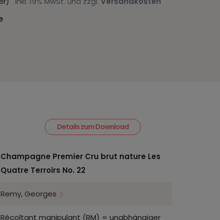
iter)
inkl. 19% MwSt. und zzgl.
Versandkosten
e
Details zum Download
Champagne Premier Cru brut nature Les
Quatre Terroirs No. 22
Remy, Georges
Récoltant manipulant (RM) = unabhängiger