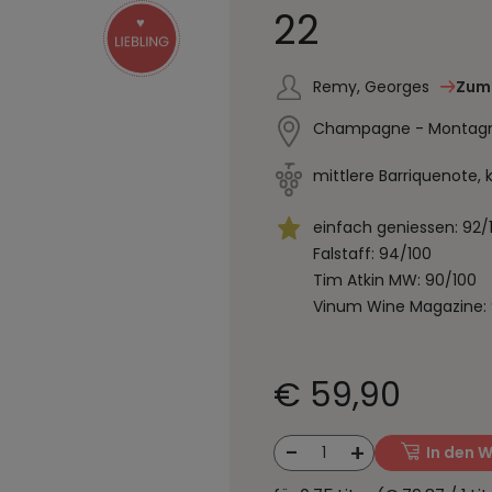
22
Remy, Georges
Zum
Champagne - Montagne
mittlere Barriquenote, 
einfach geniessen: 92/
Falstaff: 94/100
Tim Atkin MW: 90/100
Vinum Wine Magazine: 
€ 59,90
-
+
1
In den 