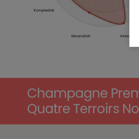
Komplexität
Mineraltiät
Intensität
Champagne Premie
Quatre Terroirs No