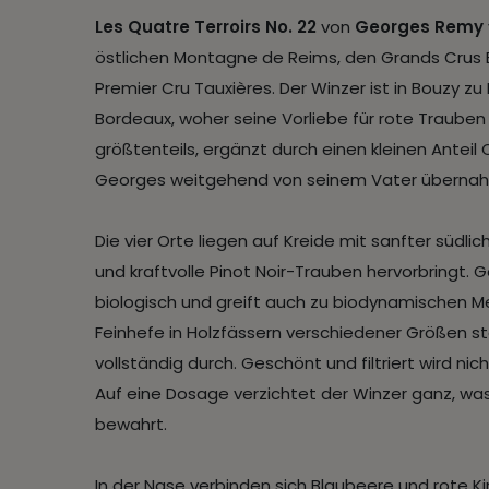
Les Quatre Terroirs No. 22
von
Georges Remy
östlichen Montagne de Reims, den Grands Crus
Premier Cru Tauxières. Der Winzer ist in Bouzy z
Bordeaux, woher seine Vorliebe für rote Trauben
größtenteils, ergänzt durch einen kleinen Antei
Georges weitgehend von seinem Vater übernahm u
Die vier Orte liegen auf Kreide mit sanfter südlic
und kraftvolle Pinot Noir-Trauben hervorbringt.
biologisch und greift auch zu biodynamischen 
Feinhefe in Holzfässern verschiedener Größen st
vollständig durch. Geschönt und filtriert wird ni
Auf eine Dosage verzichtet der Winzer ganz, wa
bewahrt.
In der Nase verbinden sich Blaubeere und rote Ki