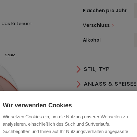
Flaschen pro Jahr
 das Kriterium.
Verschluss
Alkohol
Säure
STIL, TYP
ANLASS & SPEISE
Körper
AN- & AUSBAU
Wir verwenden Cookies
LAGER & SERVIER
Wir setzen Cookies ein, um die Nutzung unserer Webseiten zu
analysieren, einschließlich des Such und Surfverlaufs,
ESSEN
Suchbegriffen und Ihnen auf Ihr Nutzungsverhalten angepasste