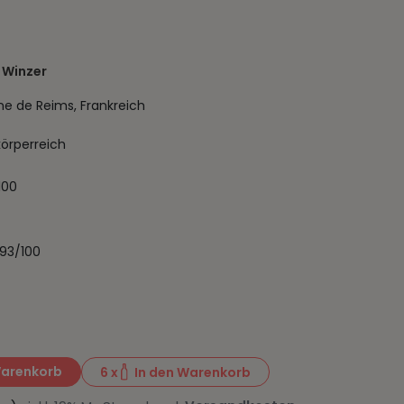
 Winzer
 de Reims, Frankreich
körperreich
100
93/100
Warenkorb
6
x
In den Warenkorb