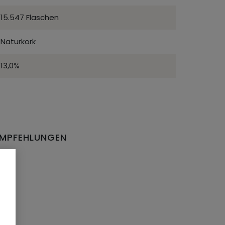
15.547 Flaschen
Naturkork
13,0%
EMPFEHLUNGEN
EN