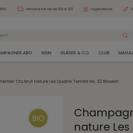
3860
Versand frei ab
ab 150 € (D)
Lagerverkauf
G
AMPAGNER ABO
WEIN
GLÄSER & CO.
CLUB
MAGAZ
mier Cru brut nature Les Quatre Terroirs No. 22 Biowein
Champagne
nature Les 