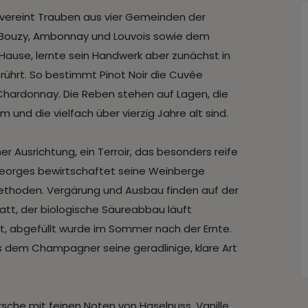
vereint Trauben aus vier Gemeinden der
 Bouzy, Ambonnay und Louvois sowie dem
u Hause, lernte sein Handwerk aber zunächst in
 rührt. So bestimmt Pinot Noir die Cuvée
l Chardonnay. Die Reben stehen auf Lagen, die
nd die vielfach über vierzig Jahre alt sind.
her Ausrichtung, ein Terroir, das besonders reife
 Georges bewirtschaftet seine Weinberge
Methoden. Vergärung und Ausbau finden auf der
att, der biologische Säureabbau läuft
cht, abgefüllt wurde im Sommer nach der Ernte.
s dem Champagner seine geradlinige, klare Art
rsche mit feinen Noten von Haselnuss, Vanille